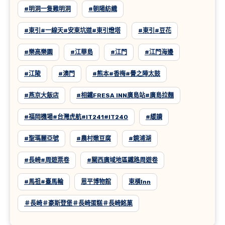
#明洞一隻雞明洞
#朝陽紡織
#東引#一線天#安東坑道#東引燈塔
#東引#豆花
#樂高樂園
#江華島
#江門
#江門海邊
#江陵
#澳門
#熊本#香梅#譽之陣太鼓
#燕京大飯店
#相鐵FRESA INN廣島站#廣島拉麵
#福岡機場#台灣虎航#IT241#IT240
#緩讀
#聖瑪麗亞號
#農村嫩豆腐
#鏡浦湖
#長崎#周遊票卷
#關西廣域地區鐵路周遊卷
#馬祖#臺馬輪
恩平博物館
東橫inn
＃長崎＃豪斯登堡＃長崎蛋糕＃長崎銘菓