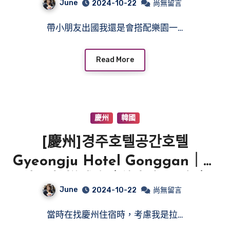
June
2024-10-22
尚無留言
帶小朋友出國我還是會搭配樂園一…
Read More
慶州
韓國
[慶州]경주호텔공간호텔
Gyeongju Hotel Gonggan｜自
助早餐樣式多｜泡麵無限吃｜
June
2024-10-22
尚無留言
2024年5月重新裝潢｜原
當時在找慶州住宿時，考慮我是拉…
Gyeongju G House Mini Hotel