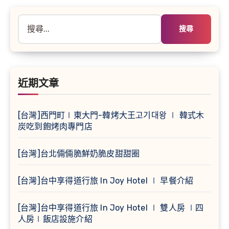
分
頁
搜
尋
關
鍵
字:
近期文章
[台灣]西門町∣東大門-韓烤大王고기대왕 ∣ 韓式木
炭吃到飽烤肉專門店
[台灣]台北倆倆脆鮮奶脆皮甜甜圈
[台灣]台中享得道行旅 In Joy Hotel ∣ 早餐介紹
[台灣]台中享得道行旅 In Joy Hotel ∣ 雙人房 ∣四
人房∣飯店設施介紹