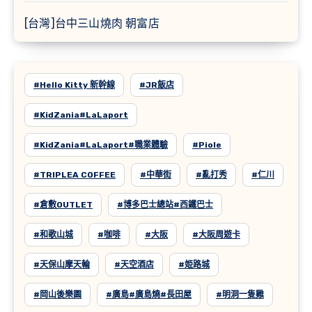
[台灣]台中三山燒肉 朝富店
#Hello Kitty 新幹線
#JR飯店
#KidZania#LaLaport
#KidZania#LaLaport#職業體驗
#Piole
#TRIPLEA COFFEE
#中華街
#亂打秀
#仁川
#倉敷OUTLET
#博多巴士總站#西鐵巴士
#和歌山城
#咖啡
#大阪
#大阪周遊卡
#天保山摩天輪
#天空酒店
#姫路城
#岡山後樂園
#廣島#廣島燒#長田屋
#明洞一隻雞