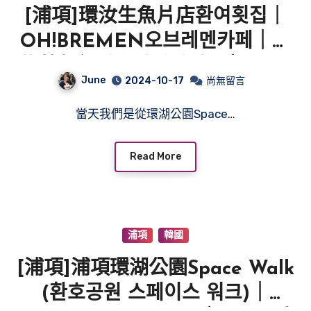
[浦項]環汝生魚片店환여횟집｜
OH!BREMEN오브레멘카페｜王
紫菜包飯왕김밥영일대점｜TAKE
June
2024-10-17
尚無留言
OUT咖啡｜迎日臺展望台영일대
當天我們是從環湖公園Space…
전망대｜
Read More
浦項
韓國
[浦項]浦項環湖公園Space Walk
(환호공원 스페이스 워크)｜