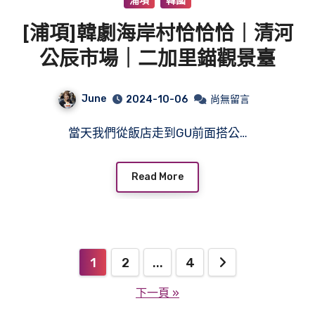
浦項
韓國
[浦項]韓劇海岸村恰恰恰｜清河
公辰市場｜二加里錨觀景臺
June
2024-10-06
尚無留言
當天我們從飯店走到GU前面搭公…
Read More
文
1
2
...
4
章
下一頁 »