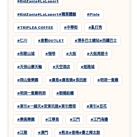
#KidZania#LaLaport
#KidZania#LaLaport#職業體驗
#Piole
#TRIPLEA COFFEE
#中華街
#亂打秀
#仁川
#倉敷OUTLET
#博多巴士總站#西鐵巴士
#和歌山城
#咖啡
#大阪
#大阪周遊卡
#天保山摩天輪
#天空酒店
#姫路城
#岡山後樂園
#廣島#廣島燒#長田屋
#明洞一隻雞
#明洞一隻雞明洞
#朝陽紡織
#東引#一線天#安東坑道#東引燈塔
#東引#豆花
#樂高樂園
#江華島
#江門
#江門海邊
#江陵
#澳門
#熊本#香梅#譽之陣太鼓