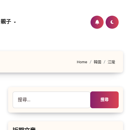
親子
Home
韓國
江陵
搜
尋
關
鍵
字: