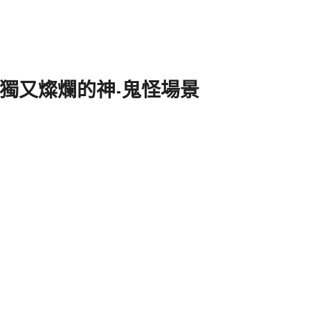
孤獨又燦爛的神-鬼怪場景