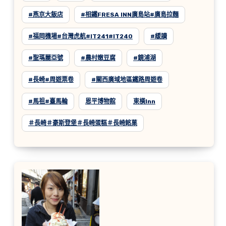
#燕京大飯店
#相鐵FRESA INN廣島站#廣島拉麵
#福岡機場#台灣虎航#IT241#IT240
#緩讀
#聖瑪麗亞號
#農村嫩豆腐
#鏡浦湖
#長崎#周遊票卷
#關西廣域地區鐵路周遊卷
#馬祖#臺馬輪
恩平博物館
東橫inn
＃長崎＃豪斯登堡＃長崎蛋糕＃長崎銘菓