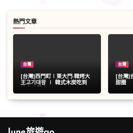
熱門文章
台灣
台灣
[台灣]西門町∣東大門-韓烤大
[台灣
王고기대왕 ∣ 韓式木炭吃到飽
甜圈
烤肉專門店
June旅遊go