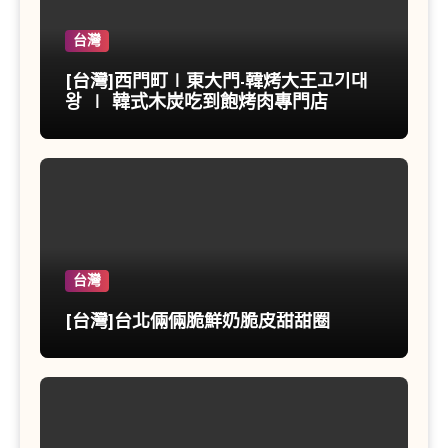
台灣
[台灣]西門町∣東大門-韓烤大王고기대
왕 ∣ 韓式木炭吃到飽烤肉專門店
台灣
[台灣]台北倆倆脆鮮奶脆皮甜甜圈