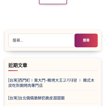
搜
尋
關
鍵
字:
近期文章
[台灣]西門町∣東大門-韓烤大王고기대왕 ∣ 韓式木
炭吃到飽烤肉專門店
[台灣]台北倆倆脆鮮奶脆皮甜甜圈