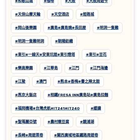
#和歌山城
#咖啡
#大阪
#大阪周遊卡
#天保山摩天輪
#天空酒店
#姫路城
#岡山後樂園
#廣島#廣島燒#長田屋
#明洞一隻雞
#明洞一隻雞明洞
#朝陽紡織
#東引#一線天#安東坑道#東引燈塔
#東引#豆花
#樂高樂園
#江華島
#江門
#江門海邊
#江陵
#澳門
#熊本#香梅#譽之陣太鼓
#燕京大飯店
#相鐵FRESA INN廣島站#廣島拉麵
#福岡機場#台灣虎航#IT241#IT240
#緩讀
#聖瑪麗亞號
#農村嫩豆腐
#鏡浦湖
#長崎#周遊票卷
#關西廣域地區鐵路周遊卷