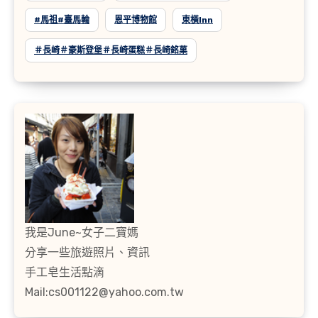
#馬祖#臺馬輪
恩平博物館
東橫inn
＃長崎＃豪斯登堡＃長崎蛋糕＃長崎銘菓
我是June~女子二寶媽
分享一些旅遊照片、資訊
手工皂生活點滴
Mail:cs001122@yahoo.com.tw