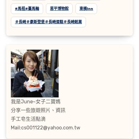
#馬祖#臺馬輪
恩平博物館
東橫inn
＃長崎＃豪斯登堡＃長崎蛋糕＃長崎銘菓
我是June~女子二寶媽
分享一些旅遊照片、資訊
手工皂生活點滴
Mail:cs001122@yahoo.com.tw