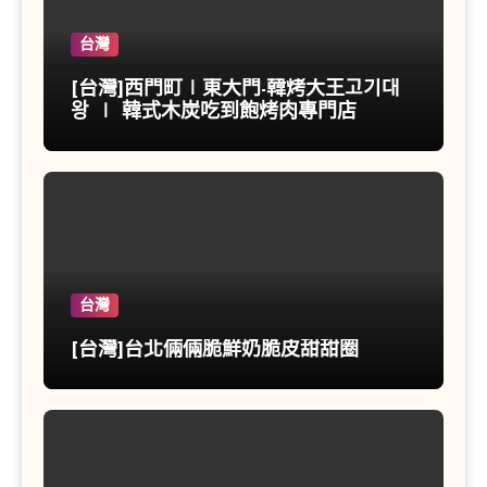
台灣
[台灣]西門町∣東大門-韓烤大王고기대
왕 ∣ 韓式木炭吃到飽烤肉專門店
台灣
[台灣]台北倆倆脆鮮奶脆皮甜甜圈