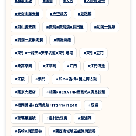
#和歌山城
#咖啡
#大阪
#大阪周遊卡
#天保山摩天輪
#天空酒店
#姫路城
#岡山後樂園
#廣島#廣島燒#長田屋
#明洞一隻雞
#明洞一隻雞明洞
#朝陽紡織
#東引#一線天#安東坑道#東引燈塔
#東引#豆花
#樂高樂園
#江華島
#江門
#江門海邊
#江陵
#澳門
#熊本#香梅#譽之陣太鼓
#燕京大飯店
#相鐵FRESA INN廣島站#廣島拉麵
#福岡機場#台灣虎航#IT241#IT240
#緩讀
#聖瑪麗亞號
#農村嫩豆腐
#鏡浦湖
#長崎#周遊票卷
#關西廣域地區鐵路周遊卷