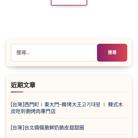
搜
尋
關
鍵
字:
近期文章
[台灣]西門町∣東大門-韓烤大王고기대왕 ∣ 韓式木
炭吃到飽烤肉專門店
[台灣]台北倆倆脆鮮奶脆皮甜甜圈