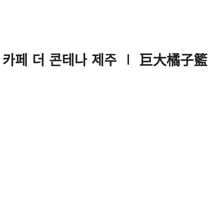
ner 카페 더 콘테나 제주 ∣ 巨大橘子籃