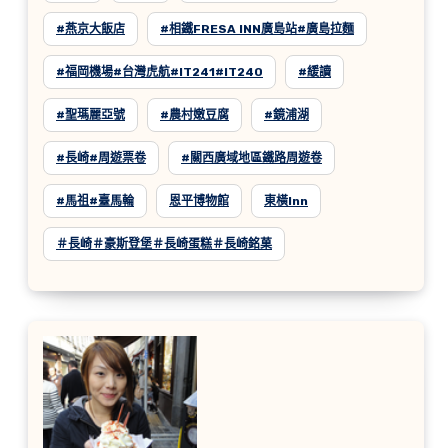
#燕京大飯店
#相鐵FRESA INN廣島站#廣島拉麵
#福岡機場#台灣虎航#IT241#IT240
#緩讀
#聖瑪麗亞號
#農村嫩豆腐
#鏡浦湖
#長崎#周遊票卷
#關西廣域地區鐵路周遊卷
#馬祖#臺馬輪
恩平博物館
東橫inn
＃長崎＃豪斯登堡＃長崎蛋糕＃長崎銘菓