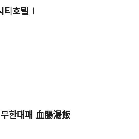
위드시티호텔∣
 무한대패 血腸湯飯