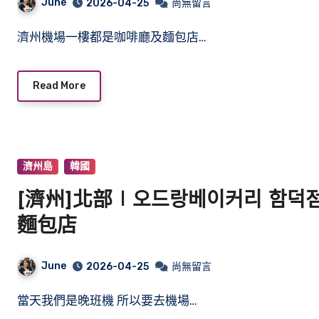
June
2026-04-25
尚無留言
濟州機場一樓都是咖啡廳及麵包店…
Read More
濟州島
韓國
[濟州]北部∣오드랑베이커리 함덕점 ∣ 
麵包店
June
2026-04-25
尚無留言
當天我們是晚班機 所以要去機場…