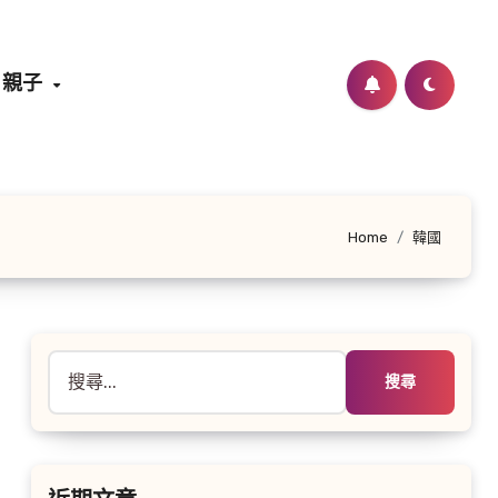
親子
Home
韓國
搜
尋
關
鍵
字: