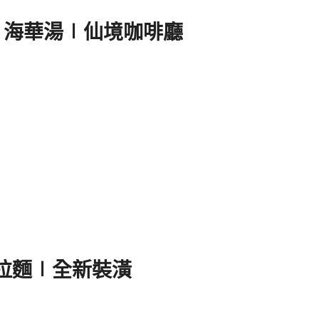
ng 海華湯∣仙境咖啡廳
鮮拉麵∣全新裝潢