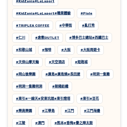
#KidZania#LaLaport
#KidZania#LaLaport#職業體驗
#Piole
#TRIPLEA COFFEE
#中華街
#亂打秀
#仁川
#倉敷OUTLET
#博多巴士總站#西鐵巴士
#和歌山城
#咖啡
#大阪
#大阪周遊卡
#天保山摩天輪
#天空酒店
#姫路城
#岡山後樂園
#廣島#廣島燒#長田屋
#明洞一隻雞
#明洞一隻雞明洞
#朝陽紡織
#東引#一線天#安東坑道#東引燈塔
#東引#豆花
#樂高樂園
#江華島
#江門
#江門海邊
#江陵
#澳門
#熊本#香梅#譽之陣太鼓