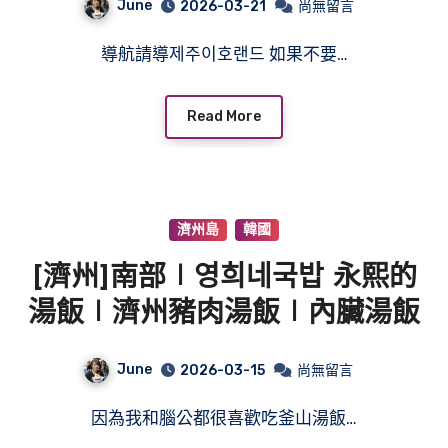
June
2026-03-21
尚無留言
導航請導제주이호랜드 如果不要…
Read More
濟州島
韓國
[濟州]南部∣영희네국밥 永熙的
湯飯∣濟州豬肉湯飯∣內臟湯飯
June
2026-03-15
尚無留言
因為我和腦公都很喜歡吃釜山湯飯…