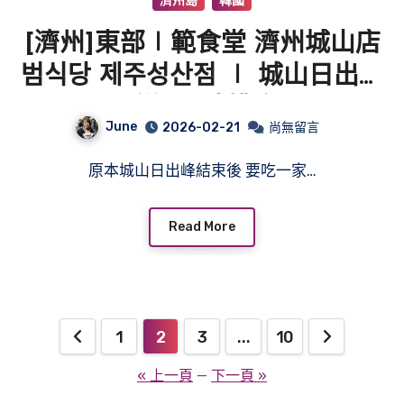
濟州島
韓國
[濟州]東部∣範食堂 濟州城山店
범식당 제주성산점 ∣ 城山日出峰
附近∣豬排店
June
2026-02-21
尚無留言
原本城山日出峰結束後 要吃一家…
Read More
文
1
2
3
...
10
章
« 上一頁
—
下一頁 »