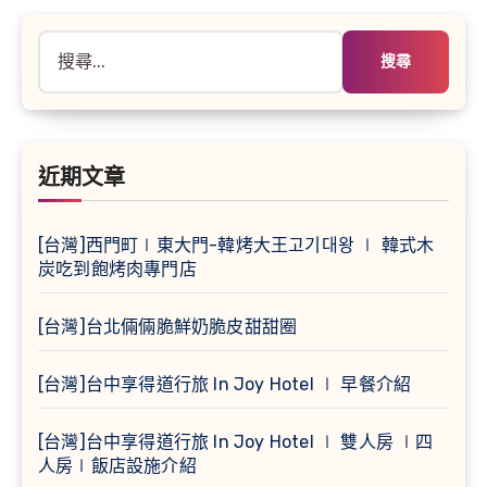
分
頁
搜
尋
關
鍵
字:
近期文章
[台灣]西門町∣東大門-韓烤大王고기대왕 ∣ 韓式木
炭吃到飽烤肉專門店
[台灣]台北倆倆脆鮮奶脆皮甜甜圈
[台灣]台中享得道行旅 In Joy Hotel ∣ 早餐介紹
[台灣]台中享得道行旅 In Joy Hotel ∣ 雙人房 ∣四
人房∣飯店設施介紹