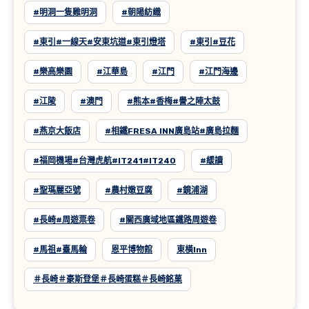
#明洞一隻雞明洞
#朝陽紡織
#東引#一線天#安東坑道#東引燈塔
#東引#豆花
#樂高樂園
#江華島
#江門
#江門海邊
#江陵
#澳門
#熊本#香梅#譽之陣太鼓
#燕京大飯店
#相鐵FRESA INN廣島站#廣島拉麵
#福岡機場#台灣虎航#IT241#IT240
#緩讀
#聖瑪麗亞號
#農村嫩豆腐
#鏡浦湖
#長崎#周遊票卷
#關西廣域地區鐵路周遊卷
#馬祖#臺馬輪
恩平博物館
東橫inn
＃長崎＃豪斯登堡＃長崎蛋糕＃長崎銘菓