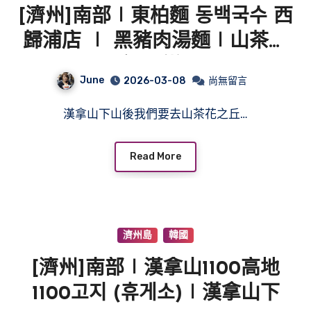
[濟州]南部∣東柏麵 동백국수 西
歸浦店 ∣ 黑豬肉湯麵∣山茶花
之丘附近
June
2026-03-08
尚無留言
漢拿山下山後我們要去山茶花之丘…
Read More
濟州島
韓國
[濟州]南部∣漢拿山1100高地
1100고지 (휴게소)∣漢拿山下