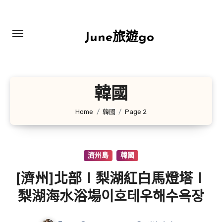
Skip
to
content
June旅遊go
韓國
Home
韓國
Page 2
濟州島
韓國
[濟州]北部∣梨湖紅白馬燈塔∣
梨湖海水浴場이호테우해수욕장