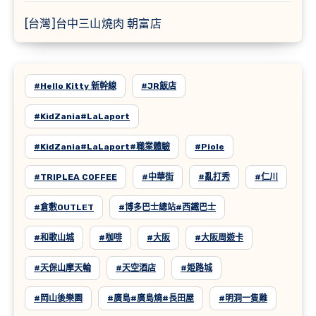
[台灣]台中三山燒肉 朝富店
#Hello Kitty 新幹線
#JR飯店
#KidZania#LaLaport
#KidZania#LaLaport#職業體驗
#Piole
#TRIPLEA COFFEE
#中華街
#亂打秀
#仁川
#倉敷OUTLET
#博多巴士總站#西鐵巴士
#和歌山城
#咖啡
#大阪
#大阪周遊卡
#天保山摩天輪
#天空酒店
#姫路城
#岡山後樂園
#廣島#廣島燒#長田屋
#明洞一隻雞