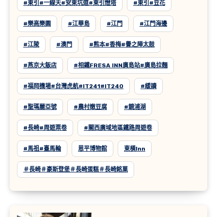
#東引#一線天#安東坑道#東引燈塔
#東引#豆花
#樂高樂園
#江華島
#江門
#江門海邊
#江陵
#澳門
#熊本#香梅#譽之陣太鼓
#燕京大飯店
#相鐵FRESA INN廣島站#廣島拉麵
#福岡機場#台灣虎航#IT241#IT240
#緩讀
#聖瑪麗亞號
#農村嫩豆腐
#鏡浦湖
#長崎#周遊票卷
#關西廣域地區鐵路周遊卷
#馬祖#臺馬輪
恩平博物館
東橫inn
＃長崎＃豪斯登堡＃長崎蛋糕＃長崎銘菓