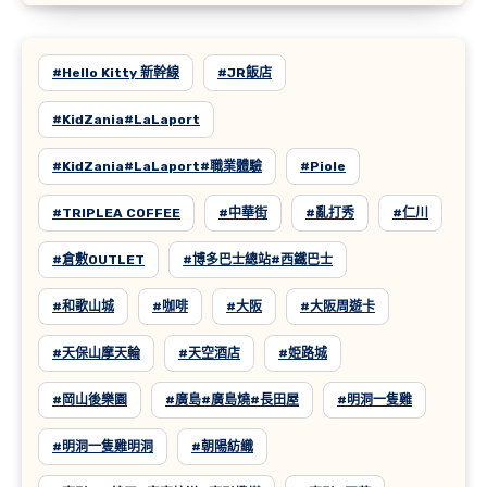
#Hello Kitty 新幹線
#JR飯店
#KidZania#LaLaport
#KidZania#LaLaport#職業體驗
#Piole
#TRIPLEA COFFEE
#中華街
#亂打秀
#仁川
#倉敷OUTLET
#博多巴士總站#西鐵巴士
#和歌山城
#咖啡
#大阪
#大阪周遊卡
#天保山摩天輪
#天空酒店
#姫路城
#岡山後樂園
#廣島#廣島燒#長田屋
#明洞一隻雞
#明洞一隻雞明洞
#朝陽紡織