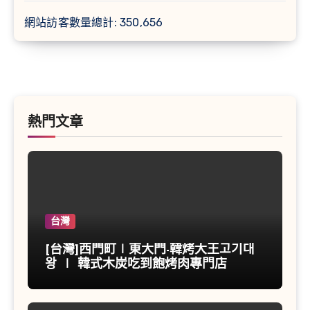
網站訪客數量總計:
350,656
熱門文章
台灣
[台灣]西門町∣東大門-韓烤大王고기대
왕 ∣ 韓式木炭吃到飽烤肉專門店