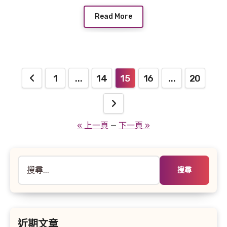
Read More
文
1
...
14
15
16
...
20
章
分
« 上一頁
—
下一頁 »
頁
搜
尋
關
鍵
字:
近期文章