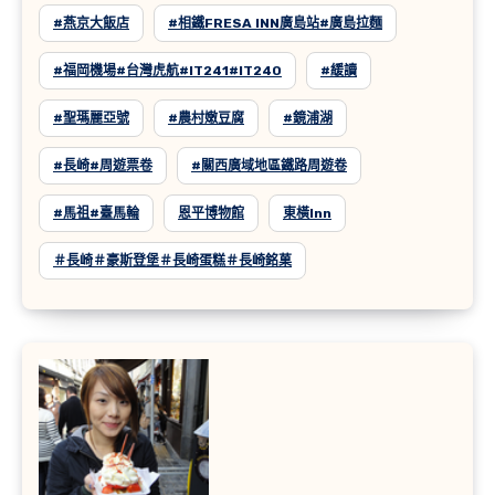
#燕京大飯店
#相鐵FRESA INN廣島站#廣島拉麵
#福岡機場#台灣虎航#IT241#IT240
#緩讀
#聖瑪麗亞號
#農村嫩豆腐
#鏡浦湖
#長崎#周遊票卷
#關西廣域地區鐵路周遊卷
#馬祖#臺馬輪
恩平博物館
東橫inn
＃長崎＃豪斯登堡＃長崎蛋糕＃長崎銘菓