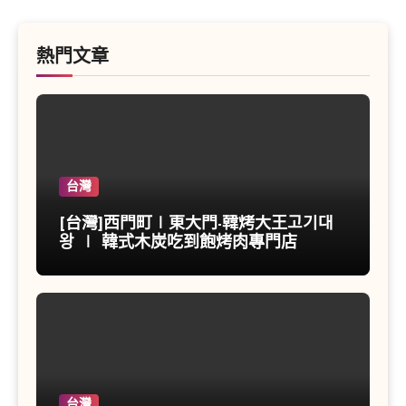
熱門文章
台灣
[台灣]西門町∣東大門-韓烤大王고기대
왕 ∣ 韓式木炭吃到飽烤肉專門店
台灣