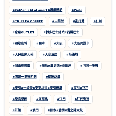
#KidZania#LaLaport#職業體驗
#Piole
#TRIPLEA COFFEE
#中華街
#亂打秀
#仁川
#倉敷OUTLET
#博多巴士總站#西鐵巴士
#和歌山城
#咖啡
#大阪
#大阪周遊卡
#天保山摩天輪
#天空酒店
#姫路城
#岡山後樂園
#廣島#廣島燒#長田屋
#明洞一隻雞
#明洞一隻雞明洞
#朝陽紡織
#東引#一線天#安東坑道#東引燈塔
#東引#豆花
#樂高樂園
#江華島
#江門
#江門海邊
#江陵
#澳門
#熊本#香梅#譽之陣太鼓