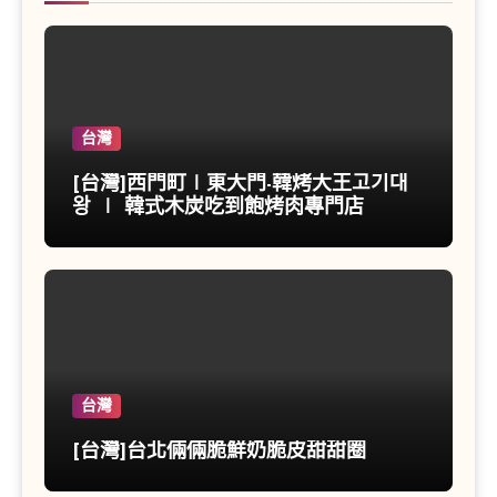
台灣
[台灣]西門町∣東大門-韓烤大王고기대
왕 ∣ 韓式木炭吃到飽烤肉專門店
台灣
[台灣]台北倆倆脆鮮奶脆皮甜甜圈