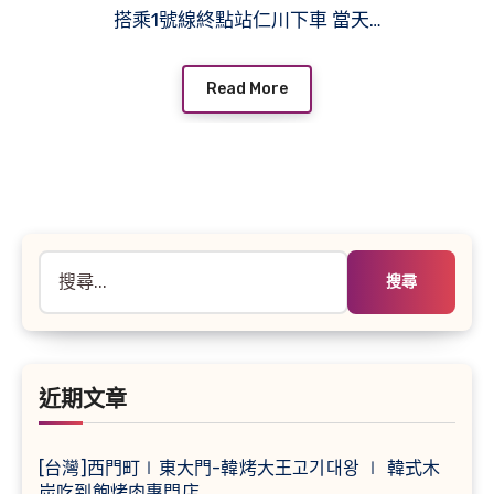
搭乘1號線終點站仁川下車 當天…
Read More
搜
尋
關
鍵
字:
近期文章
[台灣]西門町∣東大門-韓烤大王고기대왕 ∣ 韓式木
炭吃到飽烤肉專門店