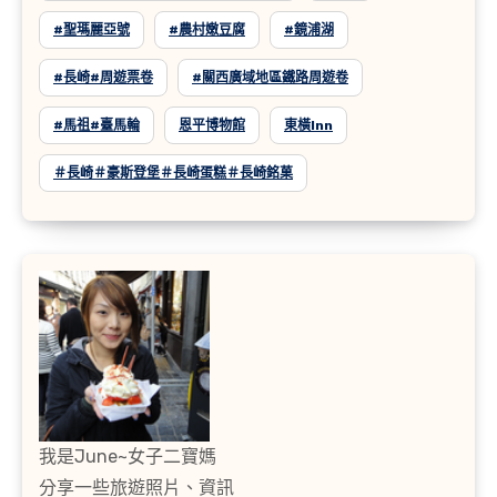
#聖瑪麗亞號
#農村嫩豆腐
#鏡浦湖
#長崎#周遊票卷
#關西廣域地區鐵路周遊卷
#馬祖#臺馬輪
恩平博物館
東橫inn
＃長崎＃豪斯登堡＃長崎蛋糕＃長崎銘菓
我是June~女子二寶媽
分享一些旅遊照片、資訊