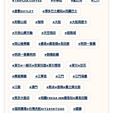
#TRIPLEA COFFEE
#中華街
#亂打秀
#仁川
#倉敷OUTLET
#博多巴士總站#西鐵巴士
#和歌山城
#咖啡
#大阪
#大阪周遊卡
#天保山摩天輪
#天空酒店
#姫路城
#岡山後樂園
#廣島#廣島燒#長田屋
#明洞一隻雞
#明洞一隻雞明洞
#朝陽紡織
#東引#一線天#安東坑道#東引燈塔
#東引#豆花
#樂高樂園
#江華島
#江門
#江門海邊
#江陵
#澳門
#熊本#香梅#譽之陣太鼓
#燕京大飯店
#相鐵FRESA INN廣島站#廣島拉麵
#福岡機場#台灣虎航#IT241#IT240
#緩讀