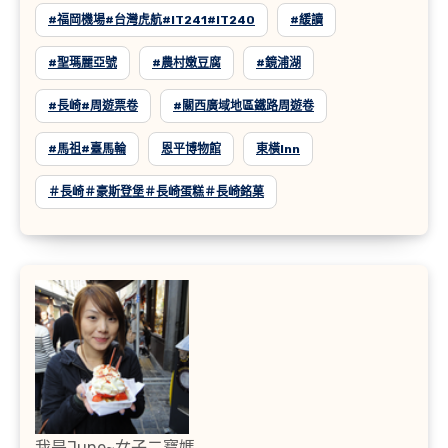
#福岡機場#台灣虎航#IT241#IT240
#緩讀
#聖瑪麗亞號
#農村嫩豆腐
#鏡浦湖
#長崎#周遊票卷
#關西廣域地區鐵路周遊卷
#馬祖#臺馬輪
恩平博物館
東橫inn
＃長崎＃豪斯登堡＃長崎蛋糕＃長崎銘菓
我是June~女子二寶媽