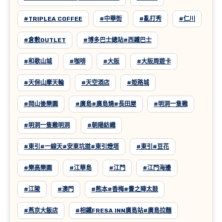
#TRIPLEA COFFEE
#中華街
#亂打秀
#仁川
#倉敷OUTLET
#博多巴士總站#西鐵巴士
#和歌山城
#咖啡
#大阪
#大阪周遊卡
#天保山摩天輪
#天空酒店
#姫路城
#岡山後樂園
#廣島#廣島燒#長田屋
#明洞一隻雞
#明洞一隻雞明洞
#朝陽紡織
#東引#一線天#安東坑道#東引燈塔
#東引#豆花
#樂高樂園
#江華島
#江門
#江門海邊
#江陵
#澳門
#熊本#香梅#譽之陣太鼓
#燕京大飯店
#相鐵FRESA INN廣島站#廣島拉麵