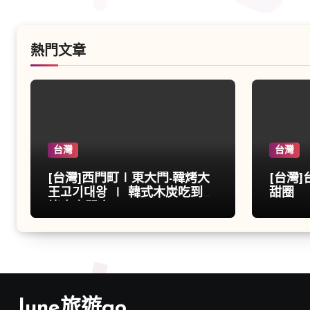
熱門文章
台灣
台灣
[台灣]西門町∣東大門-韓烤大
[台灣
王고기대왕 ∣ 韓式木炭吃到飽
甜圈
烤肉專門店
June旅遊go