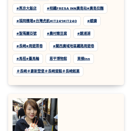
#燕京大飯店
#相鐵FRESA INN廣島站#廣島拉麵
#福岡機場#台灣虎航#IT241#IT240
#緩讀
#聖瑪麗亞號
#農村嫩豆腐
#鏡浦湖
#長崎#周遊票卷
#關西廣域地區鐵路周遊卷
#馬祖#臺馬輪
恩平博物館
東橫inn
＃長崎＃豪斯登堡＃長崎蛋糕＃長崎銘菓