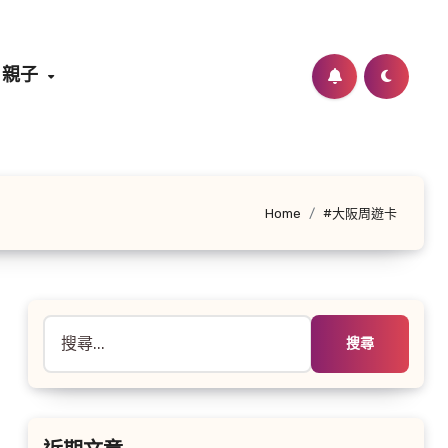
親子
Home
#大阪周遊卡
搜
尋
關
鍵
字: