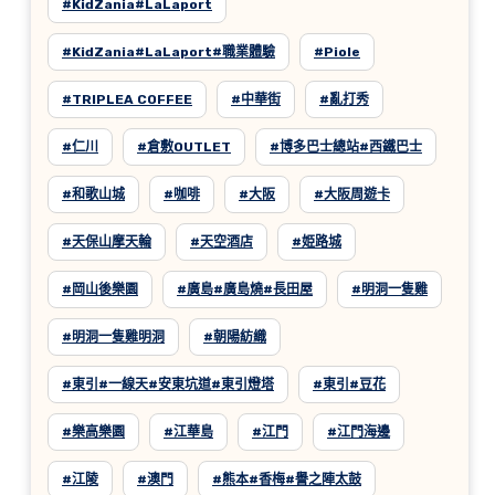
#KidZania#LaLaport
#KidZania#LaLaport#職業體驗
#Piole
#TRIPLEA COFFEE
#中華街
#亂打秀
#仁川
#倉敷OUTLET
#博多巴士總站#西鐵巴士
#和歌山城
#咖啡
#大阪
#大阪周遊卡
#天保山摩天輪
#天空酒店
#姫路城
#岡山後樂園
#廣島#廣島燒#長田屋
#明洞一隻雞
#明洞一隻雞明洞
#朝陽紡織
#東引#一線天#安東坑道#東引燈塔
#東引#豆花
#樂高樂園
#江華島
#江門
#江門海邊
#江陵
#澳門
#熊本#香梅#譽之陣太鼓