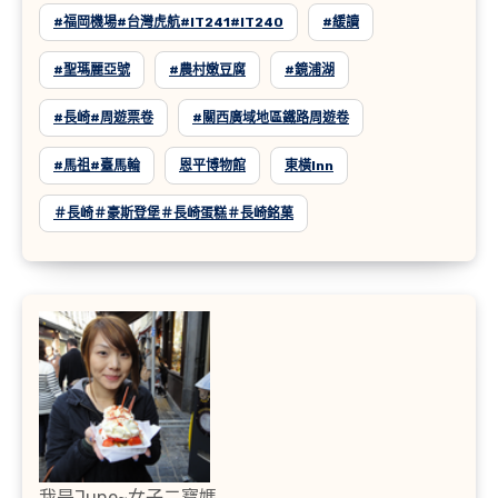
#福岡機場#台灣虎航#IT241#IT240
#緩讀
#聖瑪麗亞號
#農村嫩豆腐
#鏡浦湖
#長崎#周遊票卷
#關西廣域地區鐵路周遊卷
#馬祖#臺馬輪
恩平博物館
東橫inn
＃長崎＃豪斯登堡＃長崎蛋糕＃長崎銘菓
我是June~女子二寶媽