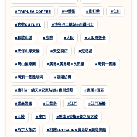
#TRIPLEA COFFEE
#中華街
#亂打秀
#仁川
#倉敷OUTLET
#博多巴士總站#西鐵巴士
#和歌山城
#咖啡
#大阪
#大阪周遊卡
#天保山摩天輪
#天空酒店
#姫路城
#岡山後樂園
#廣島#廣島燒#長田屋
#明洞一隻雞
#明洞一隻雞明洞
#朝陽紡織
#東引#一線天#安東坑道#東引燈塔
#東引#豆花
#樂高樂園
#江華島
#江門
#江門海邊
#江陵
#澳門
#熊本#香梅#譽之陣太鼓
#燕京大飯店
#相鐵FRESA INN廣島站#廣島拉麵