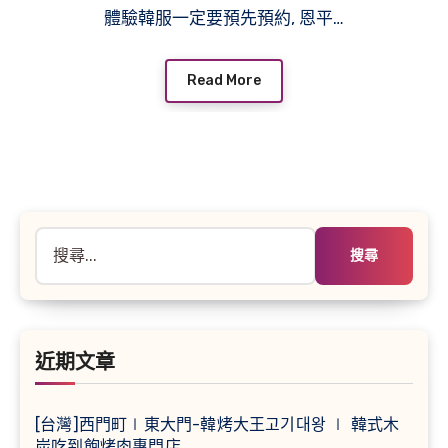
體驗韓服一定要預先預約, 恩平…
Read More
搜
尋
關
鍵
字:
近期文章
[台灣]西門町∣東大門-韓烤大王고기대왕 ∣ 韓式木
炭吃到飽烤肉專門店