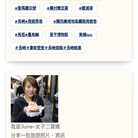
#聖瑪麗亞號
#農村嫩豆腐
#鏡浦湖
#長崎#周遊票卷
#關西廣域地區鐵路周遊卷
#馬祖#臺馬輪
恩平博物館
東橫inn
＃長崎＃豪斯登堡＃長崎蛋糕＃長崎銘菓
我是June~女子二寶媽
分享一些旅遊照片、資訊