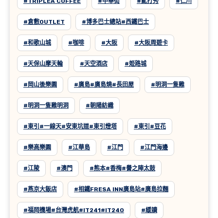
#TRIPLEA COFFEE
#中華街
#亂打秀
#仁川
#倉敷OUTLET
#博多巴士總站#西鐵巴士
#和歌山城
#咖啡
#大阪
#大阪周遊卡
#天保山摩天輪
#天空酒店
#姫路城
#岡山後樂園
#廣島#廣島燒#長田屋
#明洞一隻雞
#明洞一隻雞明洞
#朝陽紡織
#東引#一線天#安東坑道#東引燈塔
#東引#豆花
#樂高樂園
#江華島
#江門
#江門海邊
#江陵
#澳門
#熊本#香梅#譽之陣太鼓
#燕京大飯店
#相鐵FRESA INN廣島站#廣島拉麵
#福岡機場#台灣虎航#IT241#IT240
#緩讀