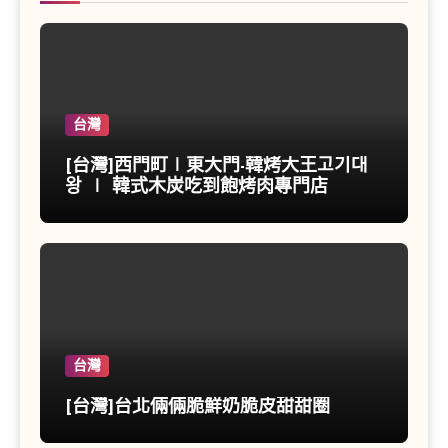
台灣
[台灣]西門町∣東大門-韓烤大王고기대
왕 ∣ 韓式木炭吃到飽烤肉專門店
台灣
[台灣]台北倆倆脆鮮奶脆皮甜甜圈