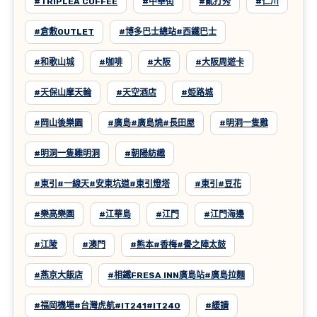
#TRIPLEA COFFEE
#中華街
#亂打秀
#仁川
#倉敷OUTLET
#博多巴士總站#西鐵巴士
#和歌山城
#咖啡
#大阪
#大阪周遊卡
#天保山摩天輪
#天空酒店
#姫路城
#岡山後樂園
#廣島#廣島燒#長田屋
#明洞一隻雞
#明洞一隻雞明洞
#朝陽紡織
#東引#一線天#安東坑道#東引燈塔
#東引#豆花
#樂高樂園
#江華島
#江門
#江門海邊
#江陵
#澳門
#熊本#香梅#譽之陣太鼓
#燕京大飯店
#相鐵FRESA INN廣島站#廣島拉麵
#福岡機場#台灣虎航#IT241#IT240
#緩讀