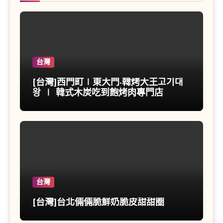
台灣
[台灣]西門町∣東大門-韓烤大王고기대
왕 ∣ 韓式木炭吃到飽烤肉專門店
台灣
[台灣]台北倆倆脆鮮奶脆皮甜甜圈