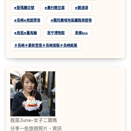
#聖瑪麗亞號
#農村嫩豆腐
#鏡浦湖
#長崎#周遊票卷
#關西廣域地區鐵路周遊卷
#馬祖#臺馬輪
恩平博物館
東橫inn
＃長崎＃豪斯登堡＃長崎蛋糕＃長崎銘菓
我是June~女子二寶媽
分享一些旅遊照片、資訊