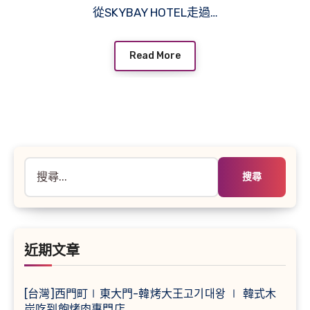
從SKYBAY HOTEL走過…
Read More
搜
尋
關
鍵
字:
近期文章
[台灣]西門町∣東大門-韓烤大王고기대왕 ∣ 韓式木
炭吃到飽烤肉專門店