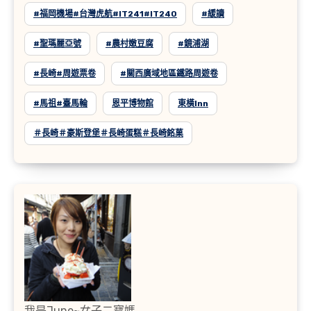
#福岡機場#台灣虎航#IT241#IT240
#緩讀
#聖瑪麗亞號
#農村嫩豆腐
#鏡浦湖
#長崎#周遊票卷
#關西廣域地區鐵路周遊卷
#馬祖#臺馬輪
恩平博物館
東橫inn
＃長崎＃豪斯登堡＃長崎蛋糕＃長崎銘菓
我是June~女子二寶媽