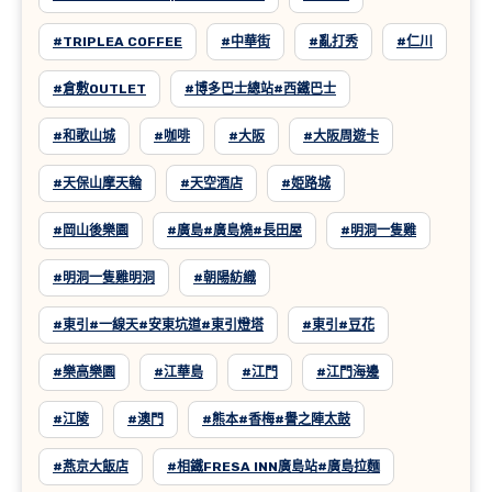
#TRIPLEA COFFEE
#中華街
#亂打秀
#仁川
#倉敷OUTLET
#博多巴士總站#西鐵巴士
#和歌山城
#咖啡
#大阪
#大阪周遊卡
#天保山摩天輪
#天空酒店
#姫路城
#岡山後樂園
#廣島#廣島燒#長田屋
#明洞一隻雞
#明洞一隻雞明洞
#朝陽紡織
#東引#一線天#安東坑道#東引燈塔
#東引#豆花
#樂高樂園
#江華島
#江門
#江門海邊
#江陵
#澳門
#熊本#香梅#譽之陣太鼓
#燕京大飯店
#相鐵FRESA INN廣島站#廣島拉麵