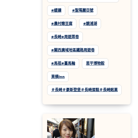
#緩讀
#聖瑪麗亞號
#農村嫩豆腐
#鏡浦湖
#長崎#周遊票卷
#關西廣域地區鐵路周遊卷
#馬祖#臺馬輪
恩平博物館
東橫inn
＃長崎＃豪斯登堡＃長崎蛋糕＃長崎銘菓