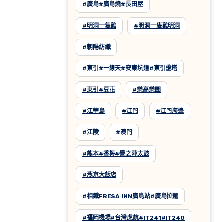
#廣島#廣島燒#長田屋
#明洞一隻雞
#明洞一隻雞明洞
#朝陽紡織
#東引#一線天#安東坑道#東引燈塔
#東引#豆花
#樂高樂園
#江華島
#江門
#江門海邊
#江陵
#澳門
#熊本#香梅#譽之陣太鼓
#燕京大飯店
#相鐵FRESA INN廣島站#廣島拉麵
#福岡機場#台灣虎航#IT241#IT240