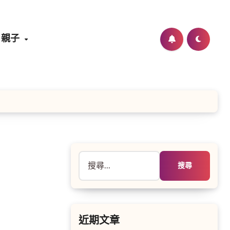
親子
搜
尋
關
鍵
字:
近期文章