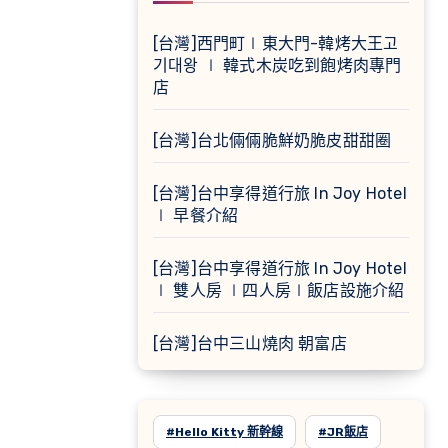
[台灣]西門町∣東大門-韓烤大王고
기대왕 ∣ 韓式木炭吃到飽烤肉專門
店
[台灣]台北倆倆脆鮮奶脆皮甜甜圈
[台灣]台中享得道行旅 In Joy Hotel
∣ 早餐介紹
[台灣]台中享得道行旅 In Joy Hotel
∣ 雙人房 ∣四人房∣飯店設施介紹
[台灣]台中三山燒肉 朝富店
#Hello Kitty 新幹線
#JR飯店