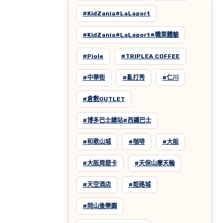
#KidZania#LaLaport
#KidZania#LaLaport#職業體驗
#Piole
#TRIPLEA COFFEE
#中華街
#亂打秀
#仁川
#倉敷OUTLET
#博多巴士總站#西鐵巴士
#和歌山城
#咖啡
#大阪
#大阪周遊卡
#天保山摩天輪
#天空酒店
#姫路城
#岡山後樂園