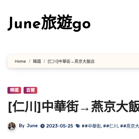
Skip
to
June旅遊go
content
Home
韓國
[仁川]中華街→燕京大飯店
韓國
首爾
[仁川]中華街→燕京大
By
June
2023-05-25
##中華街
,
##仁川
,
##燕京