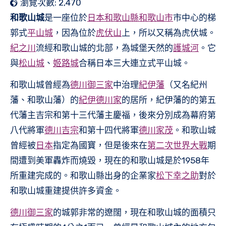
瀏覽次數:
2,470
和歌山城
是一座位於
日本
和歌山縣
和歌山市
市中心的梯
郭式
平山城
，因為位於
虎伏山
上，所以又稱為虎伏城。
紀之川
流經和歌山城的北部，為城堡天然的
護城河
。它
與
松山城
、
姬路城
合稱日本三大連立式平山城。
和歌山城曾經為
德川御三家
中治理
紀伊藩
（又名紀州
藩、和歌山藩）的
紀伊德川家
的居所，紀伊藩的的第五
代藩主吉宗和第十三代藩主慶福，後來分別成為幕府第
八代將軍
德川吉宗
和第十四代將軍
德川家茂
。和歌山城
曾經被
日本
指定為國寶，但是後來在
第二次世界大戰
期
間遭到美軍轟炸而燒毀，現在的和歌山城是於1958年
所重建完成的。和歌山縣出身的企業家
松下幸之助
對於
和歌山城重建提供許多資金。
德川御三家
的城郭非常的遼闊，現在和歌山城的面積只