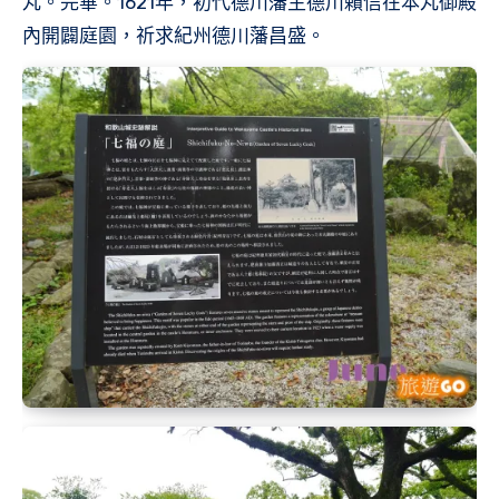
丸。完畢。1621年，初代德川藩主德川賴信在本丸御殿
內開闢庭園，祈求紀州德川藩昌盛。