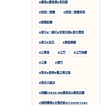
#廣島#廣島燒#長田屋
#明洞一隻雞
#明洞一隻雞明洞
#朝陽紡織
#東引#一線天#安東坑道#東引燈塔
#東引#豆花
#樂高樂園
#江華島
#江門
#江門海邊
#江陵
#澳門
#熊本#香梅#譽之陣太鼓
#燕京大飯店
#相鐵FRESA INN廣島站#廣島拉麵
#福岡機場#台灣虎航#IT241#IT240