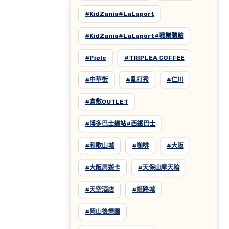
#KidZania#LaLaport
#KidZania#LaLaport#職業體驗
#Piole
#TRIPLEA COFFEE
#中華街
#亂打秀
#仁川
#倉敷OUTLET
#博多巴士總站#西鐵巴士
#和歌山城
#咖啡
#大阪
#大阪周遊卡
#天保山摩天輪
#天空酒店
#姫路城
#岡山後樂園