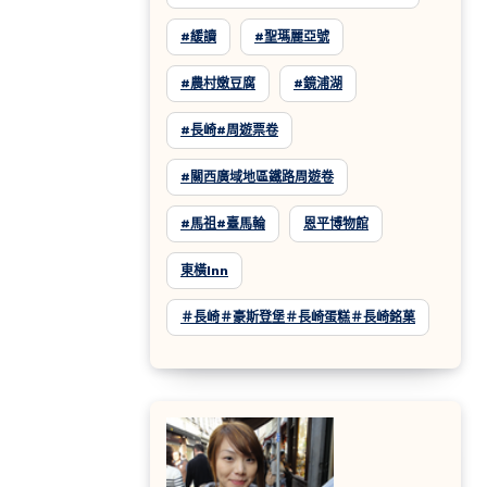
#緩讀
#聖瑪麗亞號
#農村嫩豆腐
#鏡浦湖
#長崎#周遊票卷
#關西廣域地區鐵路周遊卷
#馬祖#臺馬輪
恩平博物館
東橫inn
＃長崎＃豪斯登堡＃長崎蛋糕＃長崎銘菓