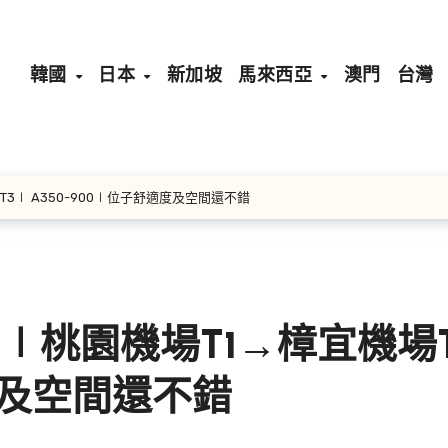
韓國
日本
新加坡
馬來西亞
澳門
台灣
場T3∣ A350-900∣位子舒適度及空間還不錯
53∣桃園機場T1→樟宜機場
適度及空間還不錯