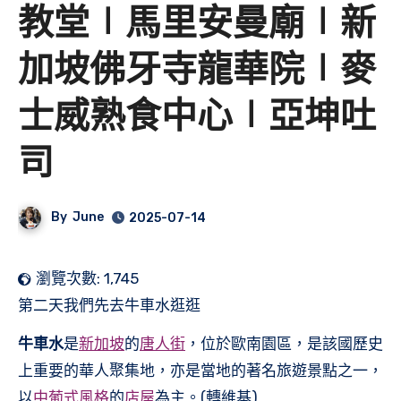
教堂∣馬里安曼廟∣新
加坡佛牙寺龍華院∣麥
士威熟食中心∣亞坤吐
司
By
June
2025-07-14
瀏覽次數:
1,745
第二天我們先去牛車水逛逛
牛車水
是
新加坡
的
唐人街
，位於歐南園區，是該國歷史
上重要的華人聚集地，亦是當地的著名旅遊景點之一，
以
中葡式風格
的
店屋
為主。(轉維基)