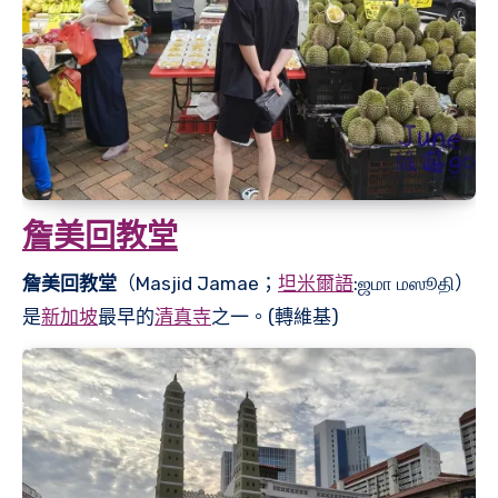
詹美回教堂
詹美回教堂
（Masjid Jamae；
坦米爾語
:ஜமா மஸூதி）
是
新加坡
最早的
清真寺
之一。(轉維基)