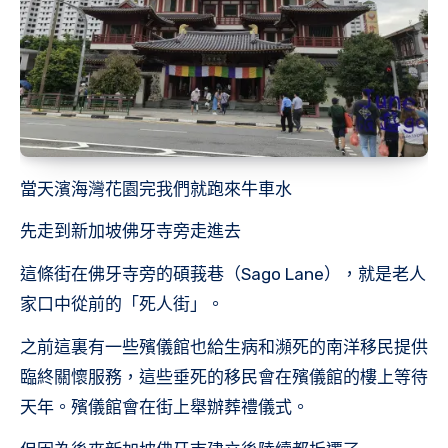
當天濱海灣花園完我們就跑來牛車水
先走到新加坡佛牙寺旁走進去
這條街在佛牙寺旁的碩莪巷（Sago Lane），就是老人
家口中從前的「死人街」。
之前這裏有一些殯儀館也給生病和瀕死的南洋移民提供
臨終關懷服務，這些垂死的移民會在殯儀館的樓上等待
天年。殯儀館會在街上舉辦葬禮儀式。