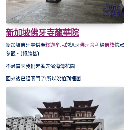
新加坡佛牙寺龍華院
新加坡佛牙寺供奉
釋迦牟尼
的遺牙
佛牙舍利
給
佛教
信眾
參觀。(轉維基)
不過當天我們趕著去濱海灣花園
回來後已經關門了!所以沒拍到裡面