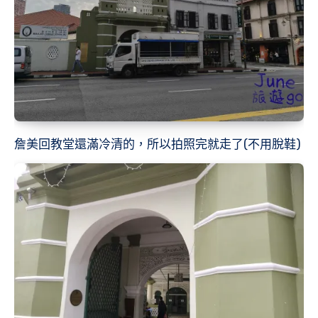
詹美回教堂還滿冷清的，所以拍照完就走了(不用脫鞋)