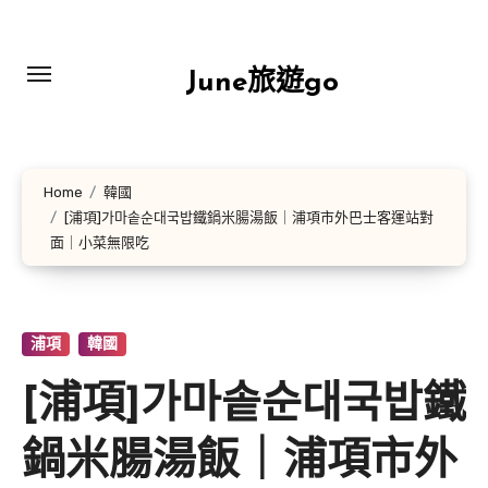
Skip
to
content
June旅遊go
Home
韓國
[浦項]가마솥순대국밥鐵鍋米腸湯飯｜浦項市外巴士客運站對
面｜小菜無限吃
浦項
韓國
[浦項]가마솥순대국밥鐵
鍋米腸湯飯｜浦項市外