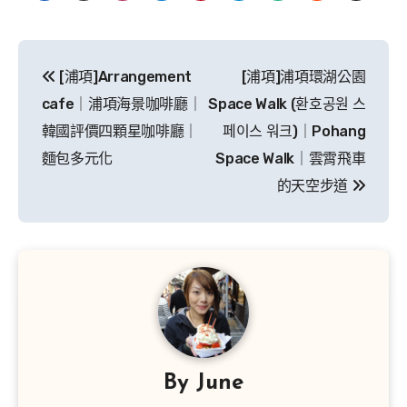
文
[浦項]Arrangement
[浦項]浦項環湖公園
章
cafe｜浦項海景咖啡廳｜
Space Walk (환호공원 스
導
韓國評價四顆星咖啡廳｜
페이스 워크)｜Pohang
麵包多元化
Space Walk｜雲霄飛車
覽
的天空步道
By
June