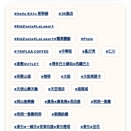
#Hello Kitty 新幹線
#JR飯店
#KidZania#LaLaport
#KidZania#LaLaport#職業體驗
#Piole
#TRIPLEA COFFEE
#中華街
#亂打秀
#仁川
#倉敷OUTLET
#博多巴士總站#西鐵巴士
#和歌山城
#咖啡
#大阪
#大阪周遊卡
#天保山摩天輪
#天空酒店
#姫路城
#岡山後樂園
#廣島#廣島燒#長田屋
#明洞一隻雞
#明洞一隻雞明洞
#朝陽紡織
#東引#一線天#安東坑道#東引燈塔
#東引#豆花