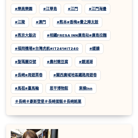
#樂高樂園
#江華島
#江門
#江門海邊
#江陵
#澳門
#熊本#香梅#譽之陣太鼓
#燕京大飯店
#相鐵FRESA INN廣島站#廣島拉麵
#福岡機場#台灣虎航#IT241#IT240
#緩讀
#聖瑪麗亞號
#農村嫩豆腐
#鏡浦湖
#長崎#周遊票卷
#關西廣域地區鐵路周遊卷
#馬祖#臺馬輪
恩平博物館
東橫inn
＃長崎＃豪斯登堡＃長崎蛋糕＃長崎銘菓