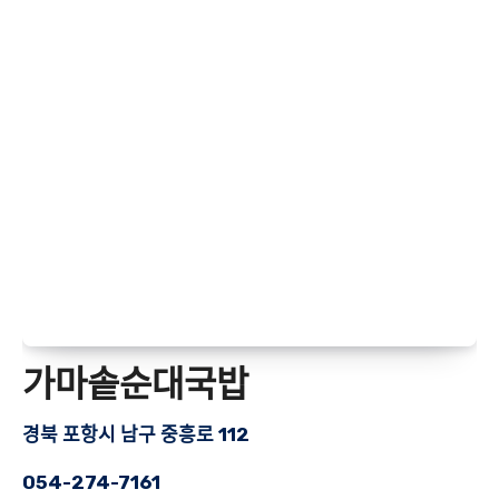
가마솥순대국밥
경북 포항시 남구 중흥로 112
054-274-7161