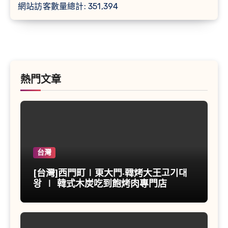
網站訪客數量總計:
351,394
熱門文章
台灣
[台灣]西門町∣東大門-韓烤大王고기대
왕 ∣ 韓式木炭吃到飽烤肉專門店