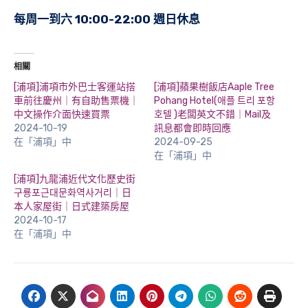
每周一到六 10:00-22:00 週日休息
相關
[浦項]浦項市外巴士客運站搭
[浦項]蘋果樹飯店Aaple Tree
車前往慶州｜有自助售票機｜
Pohang Hotel(애플 트리 포항
中文操作介面快速買票
호텔 )老闆英文不錯｜Mail及
2024-10-19
訊息都會即時回應
在「浦項」中
2024-09-25
在「浦項」中
[浦項]九龍浦近代文化歷史街
구룡포근대문화역사거리｜日
本人家屋街｜日式建築房屋
2024-10-17
在「浦項」中