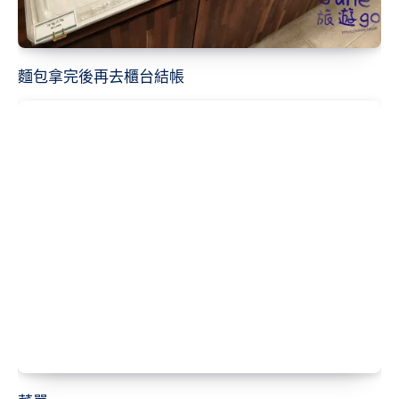
麵包拿完後再去櫃台結帳