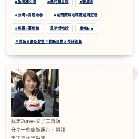
#聖瑪麗亞號
#農村嫩豆腐
#鏡浦湖
#長崎#周遊票卷
#關西廣域地區鐵路周遊卷
#馬祖#臺馬輪
恩平博物館
東橫inn
＃長崎＃豪斯登堡＃長崎蛋糕＃長崎銘菓
我是June~女子二寶媽
分享一些旅遊照片、資訊
手工皂生活點滴