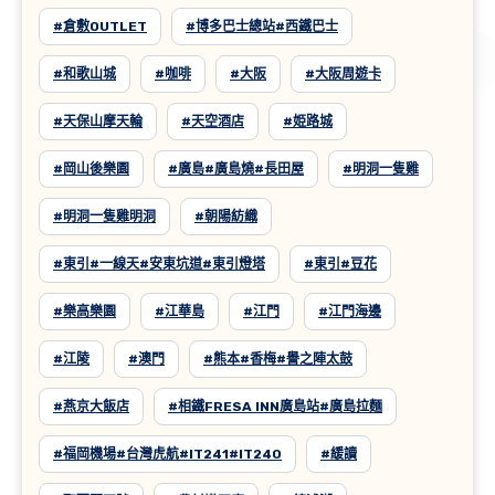
#倉敷OUTLET
#博多巴士總站#西鐵巴士
#和歌山城
#咖啡
#大阪
#大阪周遊卡
#天保山摩天輪
#天空酒店
#姫路城
#岡山後樂園
#廣島#廣島燒#長田屋
#明洞一隻雞
#明洞一隻雞明洞
#朝陽紡織
#東引#一線天#安東坑道#東引燈塔
#東引#豆花
#樂高樂園
#江華島
#江門
#江門海邊
#江陵
#澳門
#熊本#香梅#譽之陣太鼓
#燕京大飯店
#相鐵FRESA INN廣島站#廣島拉麵
#福岡機場#台灣虎航#IT241#IT240
#緩讀