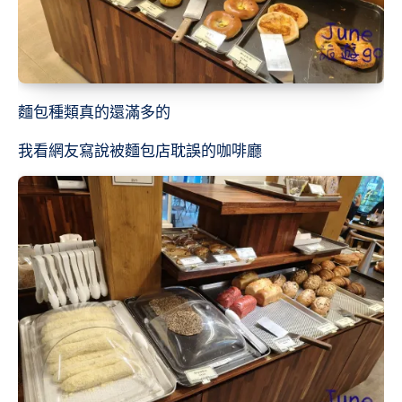
麵包種類真的還滿多的
我看網友寫說被麵包店耽誤的咖啡廳