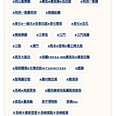
#岡山後樂園
#廣島#廣島燒#長田屋
#明洞一隻雞
#明洞一隻雞明洞
#朝陽紡織
#東引#一線天#安東坑道#東引燈塔
#東引#豆花
#樂高樂園
#江華島
#江門
#江門海邊
#江陵
#澳門
#熊本#香梅#譽之陣太鼓
#燕京大飯店
#相鐵FRESA INN廣島站#廣島拉麵
#福岡機場#台灣虎航#IT241#IT240
#緩讀
#聖瑪麗亞號
#農村嫩豆腐
#鏡浦湖
#長崎#周遊票卷
#關西廣域地區鐵路周遊卷
#馬祖#臺馬輪
恩平博物館
東橫inn
＃長崎＃豪斯登堡＃長崎蛋糕＃長崎銘菓