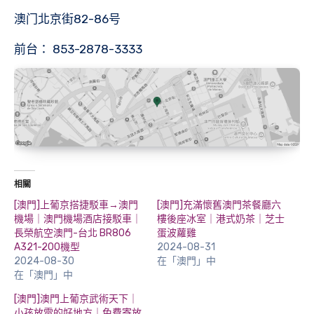
澳门北京街82-86号
前台： 853-2878-3333
相關
[澳門]上葡京搭捷駁車→澳門
[澳門]充滿懷舊澳門茶餐廳六
機場｜澳門機場酒店接駁車｜
樓後座冰室｜港式奶茶｜芝士
長榮航空澳門-台北 BR806
蛋波蘿雞
A321-200機型
2024-08-31
2024-08-30
在「澳門」中
在「澳門」中
[澳門]澳門上葡京武術天下｜
小孩放電的好地方｜免費寄放