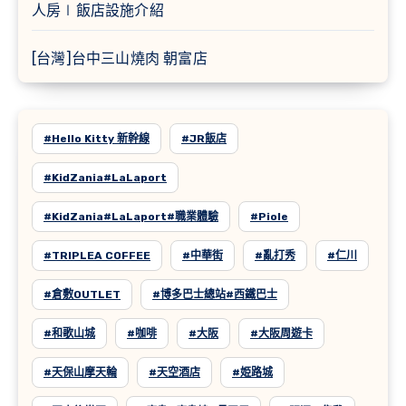
人房∣飯店設施介紹
[台灣]台中三山燒肉 朝富店
#Hello Kitty 新幹線
#JR飯店
#KidZania#LaLaport
#KidZania#LaLaport#職業體驗
#Piole
#TRIPLEA COFFEE
#中華街
#亂打秀
#仁川
#倉敷OUTLET
#博多巴士總站#西鐵巴士
#和歌山城
#咖啡
#大阪
#大阪周遊卡
#天保山摩天輪
#天空酒店
#姫路城