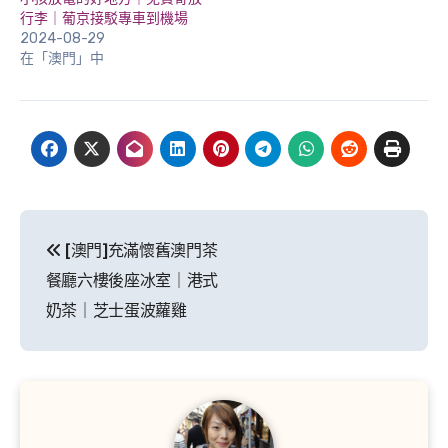
行李｜葡京接駁專車到機場
2024-08-29
在「澳門」中
文
[澳門]充滿懷舊澳門茶
章
餐廳六樓後座冰室｜港式
導
奶茶｜芝士蛋波蘿雞
覽