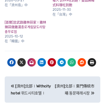
2026-03-21
每人 $399吃到飽∣雙品牌韓
在「濟州島」中
式料理吃到飽
2025-11-30
在「台灣」中
[首爾]忠武路雞林蒜家∣雞林
辣蒜燉雞湯종로계림닭도리탕
충무로점
2025-10-12
在「韓國」中
文
[濟州]北部∣Withcity
[濟州]北部∣東門傳統市
章
hotel 위드시티호텔∣
場 동문재래시장
導