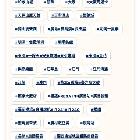
#和歌山城
#咖啡
#大阪
#大阪周遊卡
#天保山摩天輪
#天空酒店
#姫路城
#岡山後樂園
#廣島#廣島燒#長田屋
#明洞一隻雞
#明洞一隻雞明洞
#朝陽紡織
#東引#一線天#安東坑道#東引燈塔
#東引#豆花
#樂高樂園
#江華島
#江門
#江門海邊
#江陵
#澳門
#熊本#香梅#譽之陣太鼓
#燕京大飯店
#相鐵FRESA INN廣島站#廣島拉麵
#福岡機場#台灣虎航#IT241#IT240
#緩讀
#聖瑪麗亞號
#農村嫩豆腐
#鏡浦湖
#長崎#周遊票卷
#關西廣域地區鐵路周遊卷