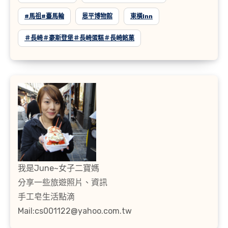
#馬祖#臺馬輪
恩平博物館
東橫inn
＃長崎＃豪斯登堡＃長崎蛋糕＃長崎銘菓
我是June~女子二寶媽
分享一些旅遊照片、資訊
手工皂生活點滴
Mail:cs001122@yahoo.com.tw