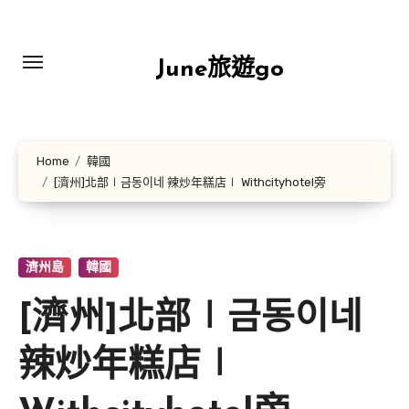
Skip
to
content
June旅遊go
Home
韓國
[濟州]北部∣금동이네 辣炒年糕店∣ Withcityhotel旁
濟州島
韓國
[濟州]北部∣금동이네
辣炒年糕店∣