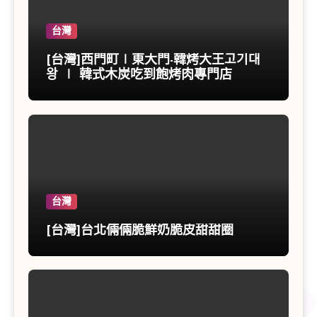
台灣
[台灣]西門町∣東大門-韓烤大王고기대
왕 ∣ 韓式木炭吃到飽烤肉專門店
台灣
[台灣]台北倆倆脆鮮奶脆皮甜甜圈