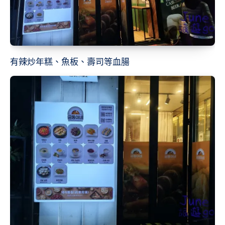
有辣炒年糕、魚板、壽司等血腸