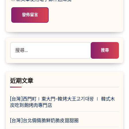
搜
尋
關
鍵
字:
近期文章
[台灣]西門町∣東大門-韓烤大王고기대왕 ∣ 韓式木
炭吃到飽烤肉專門店
[台灣]台北倆倆脆鮮奶脆皮甜甜圈