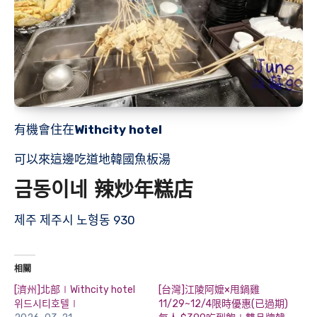
有機會住在
Withcity hotel
可以來這邊吃道地韓國魚板湯
금동이네 辣炒年糕店
제주 제주시 노형동 930
相關
[濟州]北部∣Withcity hotel
[台灣]江陵阿嬤×甩鍋雞
위드시티호텔∣
11/29~12/4限時優惠(已過期)