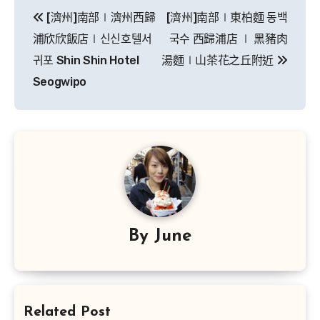
文
[濟州]南部∣濟州西歸
[濟州]南部∣東柏麵 동백
章
浦欣欣飯店∣신신호텔서
국수 西歸浦店 ∣ 黑豬肉
導
귀포 Shin Shin Hotel
湯麵∣山茶花之丘附近
Seogwipo
覽
By
June
Related Post