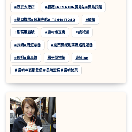
#燕京大飯店
#相鐵FRESA INN廣島站#廣島拉麵
#福岡機場#台灣虎航#IT241#IT240
#緩讀
#聖瑪麗亞號
#農村嫩豆腐
#鏡浦湖
#長崎#周遊票卷
#關西廣域地區鐵路周遊卷
#馬祖#臺馬輪
恩平博物館
東橫inn
＃長崎＃豪斯登堡＃長崎蛋糕＃長崎銘菓