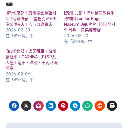
相關
[濟州]東部∣濟州松堂童話村
[濟州]北部∣濟州島倫敦貝果
제주동화마을 ∣ 星巴克濟州松
博物館 London Bagel
堂公園R店∣吉卜力專賣店
Museum Jeju 런던베이글뮤지
2026-02-28
엄 제주 ∣貝果專賣店
在「濟州島」中
2026-02-20
在「濟州島」中
[濟州]北部∣樂天租車∣濟州
島租車∣CARNIVAL (D) 9P九
人座∣還車、油錢、車內狀況
分享
2026-02-06
在「濟州島」中