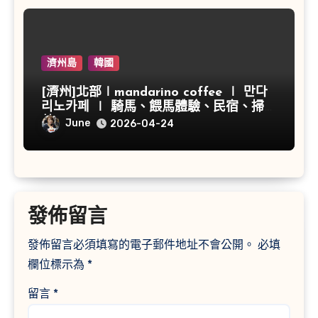
濟州島
韓國
[濟州]北部∣mandarino coffee ∣ 만다
리노카페 ∣ 騎馬、餵馬體驗、民宿、掃帚
草
June
2026-04-24
發佈留言
發佈留言必須填寫的電子郵件地址不會公開。
必填
欄位標示為
*
留言
*