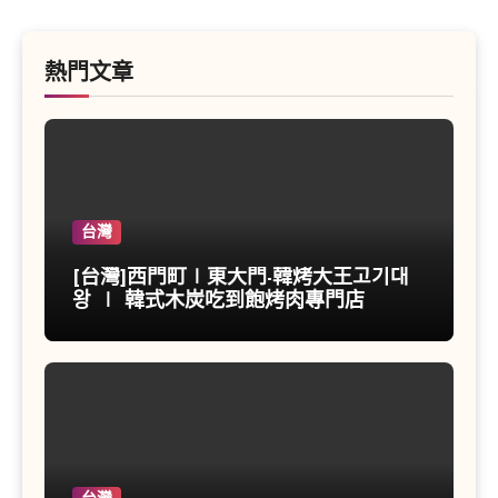
熱門文章
台灣
[台灣]西門町∣東大門-韓烤大王고기대
왕 ∣ 韓式木炭吃到飽烤肉專門店