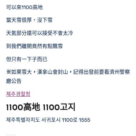
可以來1100高地
當天雪很厚，沒下雪
天氣部分還可以接受不會太冷
到我們離開竟然有點飄雪
但只有一下子而已
※
如果雪大
，
漢拿山會封山
，
記得出發前要看濟州警察
廳公告
제주경찰청
1100高地 1100고지
제주특별자치도 서귀포시 1100로 1555