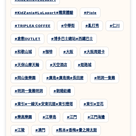
#KidZania#LaLaport#職業體驗
#Piole
#TRIPLEA COFFEE
#中華街
#亂打秀
#仁川
#倉敷OUTLET
#博多巴士總站#西鐵巴士
#和歌山城
#咖啡
#大阪
#大阪周遊卡
#天保山摩天輪
#天空酒店
#姫路城
#岡山後樂園
#廣島#廣島燒#長田屋
#明洞一隻雞
#明洞一隻雞明洞
#朝陽紡織
#東引#一線天#安東坑道#東引燈塔
#東引#豆花
#樂高樂園
#江華島
#江門
#江門海邊
#江陵
#澳門
#熊本#香梅#譽之陣太鼓