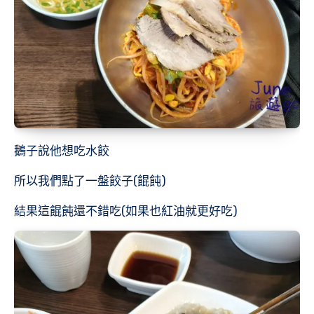
鵝子說他想吃水餃
所以我們點了一盤餃子(餛飩)
結果這餛飩還不錯吃(如果也紅油就更好吃)