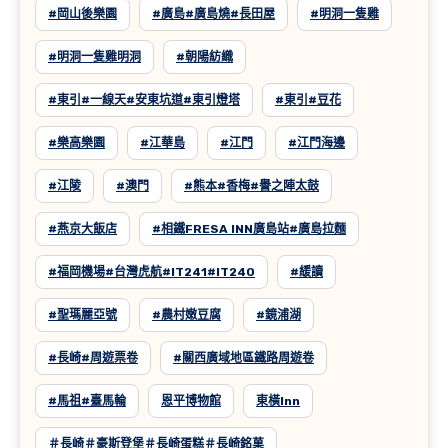
#岡山後樂園
#廣島#廣島燒#長田屋
#明洞一隻雞
#明洞一隻雞明洞
#朝陽紡織
#東引#一線天#安東坑道#東引燈塔
#東引#豆花
#樂高樂園
#江華島
#江門
#江門海邊
#江陵
#澳門
#熊本#香梅#譽之陣太鼓
#燕京大飯店
#相鐵FRESA INN廣島站#廣島拉麵
#福岡機場#台灣虎航#IT241#IT240
#緩讀
#聖瑪麗亞號
#農村嫩豆腐
#鏡浦湖
#長崎#周遊票卷
#關西廣域地區鐵路周遊卷
#馬祖#臺馬輪
恩平博物館
東橫inn
＃長崎＃豪斯登堡＃長崎蛋糕＃長崎銘菓