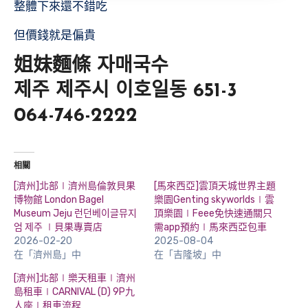
整體下來還不錯吃
但價錢就是偏貴
姐妹麵條 자매국수
제주 제주시 이호일동 651-3
064-746-2222
相關
[濟州]北部∣濟州島倫敦貝果
[馬來西亞]雲頂天城世界主題
博物館 London Bagel
樂園Genting skyworlds∣雲
Museum Jeju 런던베이글뮤지
頂樂園∣Feee免快速通關只
엄 제주 ∣貝果專賣店
需app預約∣馬來西亞包車
2026-02-20
2025-08-04
在「濟州島」中
在「吉隆坡」中
[濟州]北部∣樂天租車∣濟州
島租車∣CARNIVAL (D) 9P九
人座∣租車流程