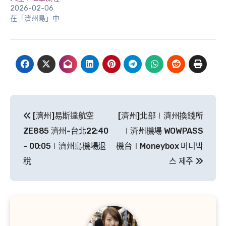
2026-02-06
在「濟州島」中
文
[濟州]易斯達航空
[濟州]北部∣濟州換錢所
章
ZE885 濟州-台北22:40
∣濟州機場 WOWPASS
導
– 00:05∣濟州島機場退
機台∣Moneybox 머니박
稅
스 제주
覽