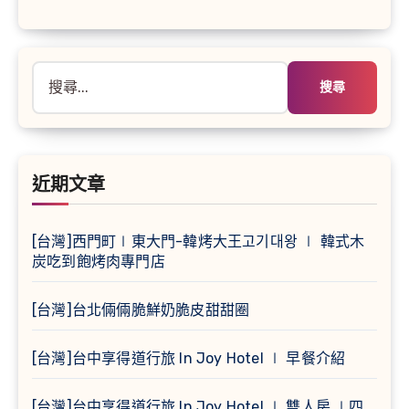
搜
尋
關
鍵
字:
近期文章
[台灣]西門町∣東大門-韓烤大王고기대왕 ∣ 韓式木
炭吃到飽烤肉專門店
[台灣]台北倆倆脆鮮奶脆皮甜甜圈
[台灣]台中享得道行旅 In Joy Hotel ∣ 早餐介紹
[台灣]台中享得道行旅 In Joy Hotel ∣ 雙人房 ∣四