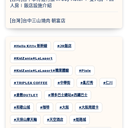
人房∣飯店設施介紹
[台灣]台中三山燒肉 朝富店
#Hello Kitty 新幹線
#JR飯店
#KidZania#LaLaport
#KidZania#LaLaport#職業體驗
#Piole
#TRIPLEA COFFEE
#中華街
#亂打秀
#仁川
#倉敷OUTLET
#博多巴士總站#西鐵巴士
#和歌山城
#咖啡
#大阪
#大阪周遊卡
#天保山摩天輪
#天空酒店
#姫路城