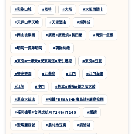
#和歌山城
#咖啡
#大阪
#大阪周遊卡
#天保山摩天輪
#天空酒店
#姫路城
#岡山後樂園
#廣島#廣島燒#長田屋
#明洞一隻雞
#明洞一隻雞明洞
#朝陽紡織
#東引#一線天#安東坑道#東引燈塔
#東引#豆花
#樂高樂園
#江華島
#江門
#江門海邊
#江陵
#澳門
#熊本#香梅#譽之陣太鼓
#燕京大飯店
#相鐵FRESA INN廣島站#廣島拉麵
#福岡機場#台灣虎航#IT241#IT240
#緩讀
#聖瑪麗亞號
#農村嫩豆腐
#鏡浦湖