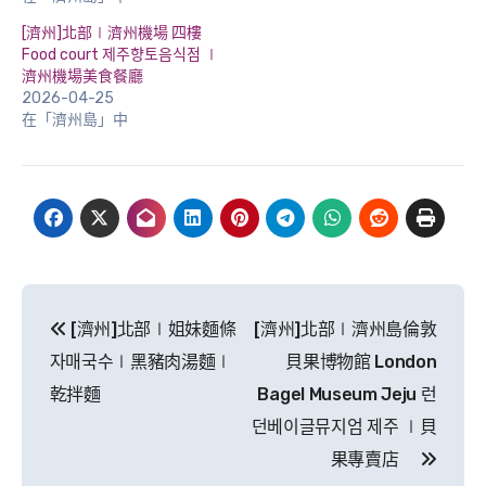
[濟州]北部∣濟州機場 四樓
Food court 제주향토음식점 ∣
濟州機場美食餐廳
2026-04-25
在「濟州島」中
文
[濟州]北部∣姐妹麵條
[濟州]北部∣濟州島倫敦
章
자매국수∣黑豬肉湯麵∣
貝果博物館 London
導
乾拌麵
Bagel Museum Jeju 런
던베이글뮤지엄 제주 ∣貝
覽
果專賣店