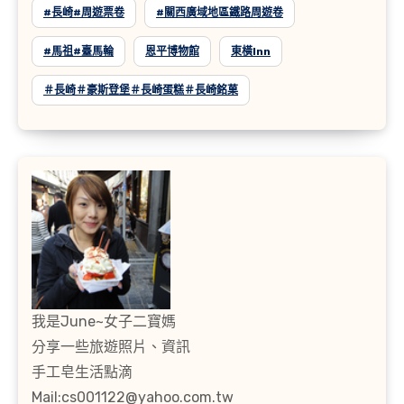
#長崎#周遊票卷
#關西廣域地區鐵路周遊卷
#馬祖#臺馬輪
恩平博物館
東橫inn
＃長崎＃豪斯登堡＃長崎蛋糕＃長崎銘菓
我是June~女子二寶媽
分享一些旅遊照片、資訊
手工皂生活點滴
Mail:cs001122@yahoo.com.tw