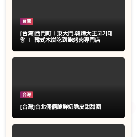
台灣
[台灣]西門町∣東大門-韓烤大王고기대
왕 ∣ 韓式木炭吃到飽烤肉專門店
台灣
[台灣]台北倆倆脆鮮奶脆皮甜甜圈