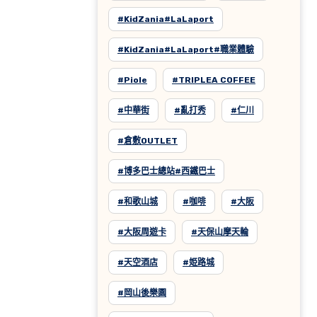
#KidZania#LaLaport
#KidZania#LaLaport#職業體驗
#Piole
#TRIPLEA COFFEE
#中華街
#亂打秀
#仁川
#倉敷OUTLET
#博多巴士總站#西鐵巴士
#和歌山城
#咖啡
#大阪
#大阪周遊卡
#天保山摩天輪
#天空酒店
#姫路城
#岡山後樂園