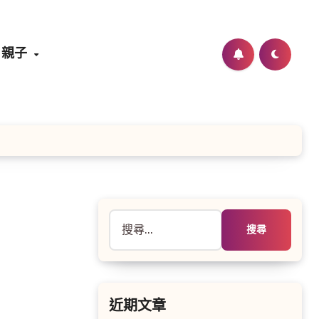
親子
搜
尋
關
鍵
字:
近期文章