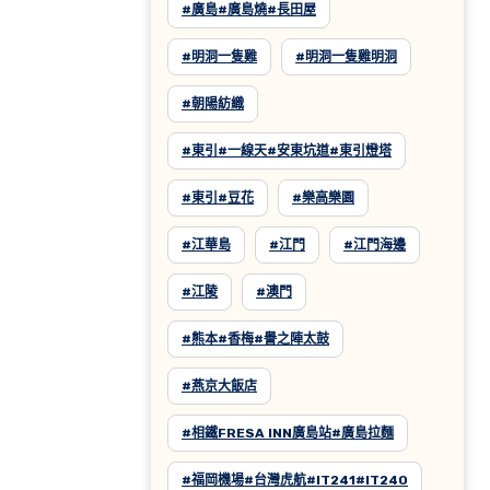
#廣島#廣島燒#長田屋
#明洞一隻雞
#明洞一隻雞明洞
#朝陽紡織
#東引#一線天#安東坑道#東引燈塔
#東引#豆花
#樂高樂園
#江華島
#江門
#江門海邊
#江陵
#澳門
#熊本#香梅#譽之陣太鼓
#燕京大飯店
#相鐵FRESA INN廣島站#廣島拉麵
#福岡機場#台灣虎航#IT241#IT240