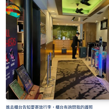
進去櫃台告知要寄放行李，櫃台有詢問我的護照