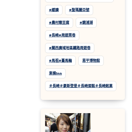
#緩讀
#聖瑪麗亞號
#農村嫩豆腐
#鏡浦湖
#長崎#周遊票卷
#關西廣域地區鐵路周遊卷
#馬祖#臺馬輪
恩平博物館
東橫inn
＃長崎＃豪斯登堡＃長崎蛋糕＃長崎銘菓