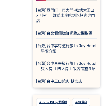
[台灣]西門町∣東大門-韓烤大王고
기대왕 ∣ 韓式木炭吃到飽烤肉專門
店
[台灣]台北倆倆脆鮮奶脆皮甜甜圈
[台灣]台中享得道行旅 In Joy Hotel
∣ 早餐介紹
[台灣]台中享得道行旅 In Joy Hotel
∣ 雙人房 ∣四人房∣飯店設施介紹
[台灣]台中三山燒肉 朝富店
#Hello Kitty 新幹線
#JR飯店