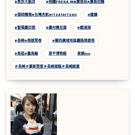
#燕京大飯店
#相鐵FRESA INN廣島站#廣島拉麵
#福岡機場#台灣虎航#IT241#IT240
#緩讀
#聖瑪麗亞號
#農村嫩豆腐
#鏡浦湖
#長崎#周遊票卷
#關西廣域地區鐵路周遊卷
#馬祖#臺馬輪
恩平博物館
東橫inn
＃長崎＃豪斯登堡＃長崎蛋糕＃長崎銘菓