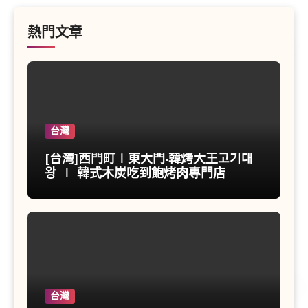
熱門文章
台灣
[台灣]西門町∣東大門-韓烤大王고기대
왕 ∣ 韓式木炭吃到飽烤肉專門店
台灣