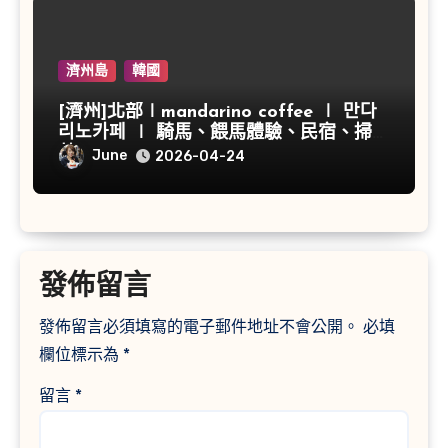
濟州島
韓國
[濟州]北部∣mandarino coffee ∣ 만다
리노카페 ∣ 騎馬、餵馬體驗、民宿、掃帚
草
June
2026-04-24
發佈留言
發佈留言必須填寫的電子郵件地址不會公開。
必填
欄位標示為
*
留言
*