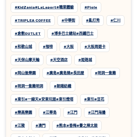
#KidZania#LaLaport#職業體驗
#Piole
#TRIPLEA COFFEE
#中華街
#亂打秀
#仁川
#倉敷OUTLET
#博多巴士總站#西鐵巴士
#和歌山城
#咖啡
#大阪
#大阪周遊卡
#天保山摩天輪
#天空酒店
#姫路城
#岡山後樂園
#廣島#廣島燒#長田屋
#明洞一隻雞
#明洞一隻雞明洞
#朝陽紡織
#東引#一線天#安東坑道#東引燈塔
#東引#豆花
#樂高樂園
#江華島
#江門
#江門海邊
#江陵
#澳門
#熊本#香梅#譽之陣太鼓