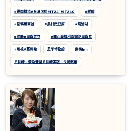
#福岡機場#台灣虎航#IT241#IT240
#緩讀
#聖瑪麗亞號
#農村嫩豆腐
#鏡浦湖
#長崎#周遊票卷
#關西廣域地區鐵路周遊卷
#馬祖#臺馬輪
恩平博物館
東橫inn
＃長崎＃豪斯登堡＃長崎蛋糕＃長崎銘菓