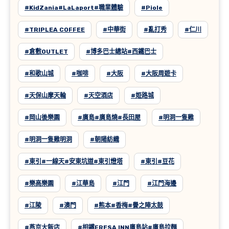
#KidZania#LaLaport#職業體驗
#Piole
#TRIPLEA COFFEE
#中華街
#亂打秀
#仁川
#倉敷OUTLET
#博多巴士總站#西鐵巴士
#和歌山城
#咖啡
#大阪
#大阪周遊卡
#天保山摩天輪
#天空酒店
#姫路城
#岡山後樂園
#廣島#廣島燒#長田屋
#明洞一隻雞
#明洞一隻雞明洞
#朝陽紡織
#東引#一線天#安東坑道#東引燈塔
#東引#豆花
#樂高樂園
#江華島
#江門
#江門海邊
#江陵
#澳門
#熊本#香梅#譽之陣太鼓
#燕京大飯店
#相鐵FRESA INN廣島站#廣島拉麵