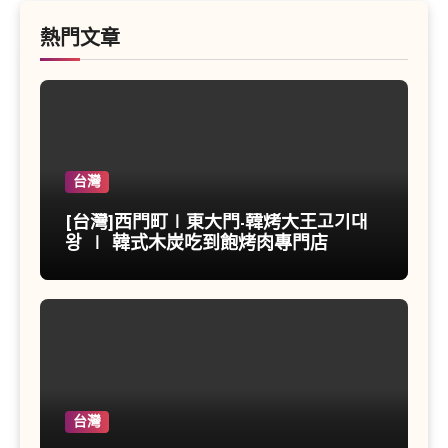
熱門文章
台灣
[台灣]西門町∣東大門-韓烤大王고기대
왕 ∣ 韓式木炭吃到飽烤肉專門店
台灣