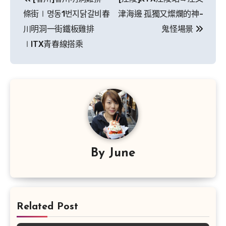
章
條街∣명동1번지닭갈비春
津海邊 孤獨又燦爛的神-
導
川明洞一街鐵板雞排
鬼怪場景
∣ITX青春線搭乘
覽
By
June
Related Post