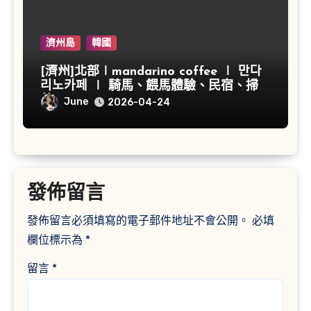
濟州島
韓國
[濟州]北部∣mandarino coffee ∣ 만다
리노카페 ∣ 騎馬、餵馬體驗、民宿、掃帚
草
June
2026-04-24
發佈留言
發佈留言必須填寫的電子郵件地址不會公開。
必填
欄位標示為
*
留言
*