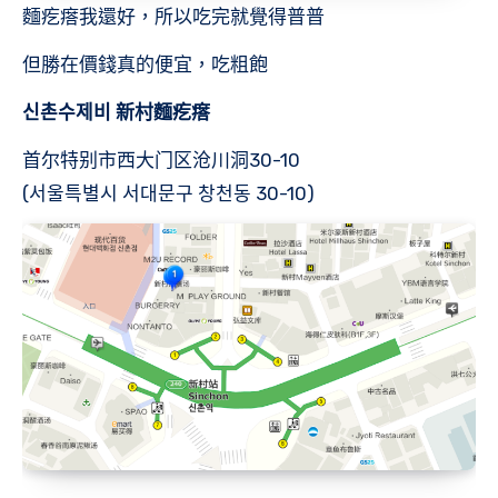
麵疙瘩我還好，所以吃完就覺得普普
但勝在價錢真的便宜，吃粗飽
신촌수제비 新村麵疙瘩
首尔特别市西大门区沧川洞30-10
(서울특별시 서대문구 창천동 30-10)