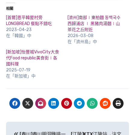
相關
[首爾]恩平韓屋村旁
[濟州]南部∣東柏麵 동백국수
LONGBREAD 餐點不錯吃
西歸浦店 ∣ 黑豬肉湯麵∣山
2023-04-23
茶花之丘附近
在「韓國」中
2026-03-08
在「濟州島」中
[新加坡]怡豐城VivoCity大食
代Food republic美食街∣各
國料理
2025-07-19
在「新加坡」中
文
[春川]春川明洞雞排一
[江陵]KTX江陵站→注文