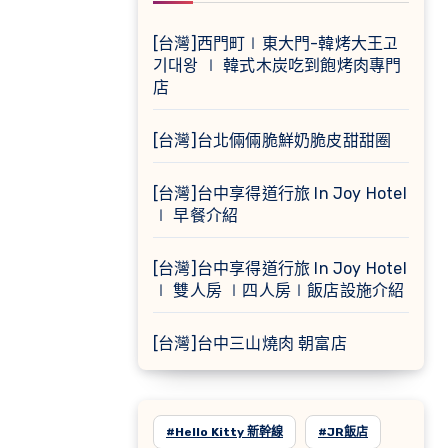
[台灣]西門町∣東大門-韓烤大王고
기대왕 ∣ 韓式木炭吃到飽烤肉專門
店
[台灣]台北倆倆脆鮮奶脆皮甜甜圈
[台灣]台中享得道行旅 In Joy Hotel
∣ 早餐介紹
[台灣]台中享得道行旅 In Joy Hotel
∣ 雙人房 ∣四人房∣飯店設施介紹
[台灣]台中三山燒肉 朝富店
#Hello Kitty 新幹線
#JR飯店