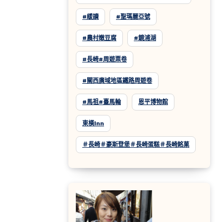
#緩讀
#聖瑪麗亞號
#農村嫩豆腐
#鏡浦湖
#長崎#周遊票卷
#關西廣域地區鐵路周遊卷
#馬祖#臺馬輪
恩平博物館
東橫inn
＃長崎＃豪斯登堡＃長崎蛋糕＃長崎銘菓