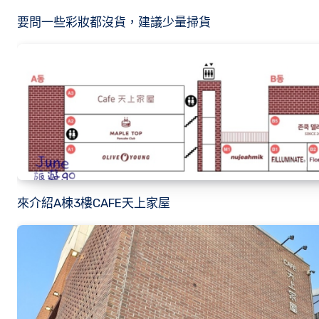
要問一些彩妝都沒貨，建議少量掃貨
來介紹A棟3樓CAFE天上家屋