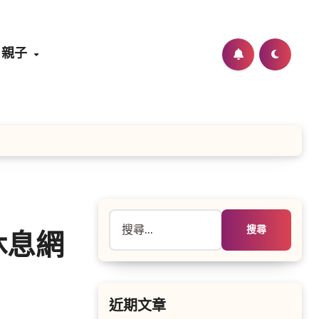
親子
搜
尋
休息網
關
鍵
字:
近期文章