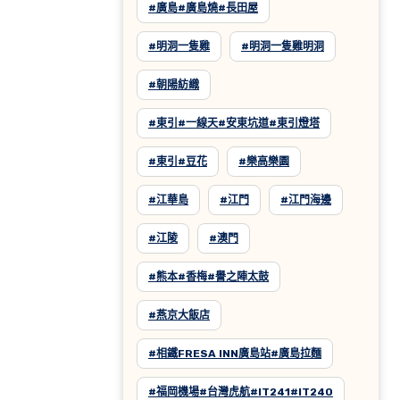
#廣島#廣島燒#長田屋
#明洞一隻雞
#明洞一隻雞明洞
#朝陽紡織
#東引#一線天#安東坑道#東引燈塔
#東引#豆花
#樂高樂園
#江華島
#江門
#江門海邊
#江陵
#澳門
#熊本#香梅#譽之陣太鼓
#燕京大飯店
#相鐵FRESA INN廣島站#廣島拉麵
#福岡機場#台灣虎航#IT241#IT240