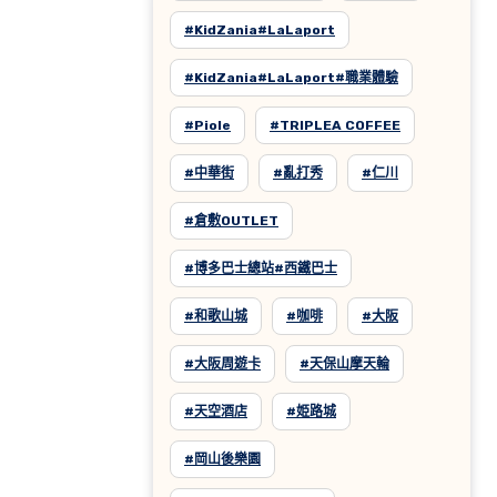
#KidZania#LaLaport
#KidZania#LaLaport#職業體驗
#Piole
#TRIPLEA COFFEE
#中華街
#亂打秀
#仁川
#倉敷OUTLET
#博多巴士總站#西鐵巴士
#和歌山城
#咖啡
#大阪
#大阪周遊卡
#天保山摩天輪
#天空酒店
#姫路城
#岡山後樂園