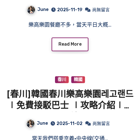
春川站
June
2025-11-19
尚無留言
樂高樂園餐廳不多，當天平日大概…
Read More
春川
韓國
[春川]韓國春川樂高樂園레고랜드
∣免費接駁巴士 ∣攻略介紹∣春
川站
June
2025-11-02
尚無留言
當天我們搭乘京義·中央線(交通…