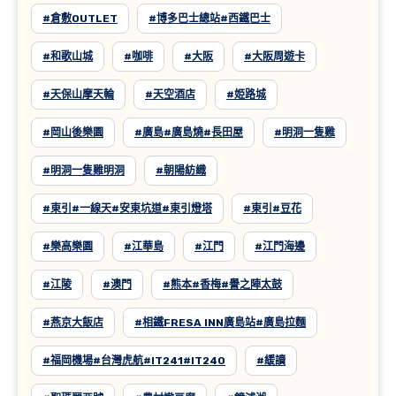
#倉敷OUTLET
#博多巴士總站#西鐵巴士
#和歌山城
#咖啡
#大阪
#大阪周遊卡
#天保山摩天輪
#天空酒店
#姫路城
#岡山後樂園
#廣島#廣島燒#長田屋
#明洞一隻雞
#明洞一隻雞明洞
#朝陽紡織
#東引#一線天#安東坑道#東引燈塔
#東引#豆花
#樂高樂園
#江華島
#江門
#江門海邊
#江陵
#澳門
#熊本#香梅#譽之陣太鼓
#燕京大飯店
#相鐵FRESA INN廣島站#廣島拉麵
#福岡機場#台灣虎航#IT241#IT240
#緩讀