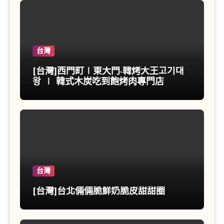
台灣
[台灣]西門町∣東大門-韓烤大王고기대
왕 ∣ 韓式木炭吃到飽烤肉專門店
台灣
[台灣]台北倆倆脆鮮奶脆皮甜甜圈