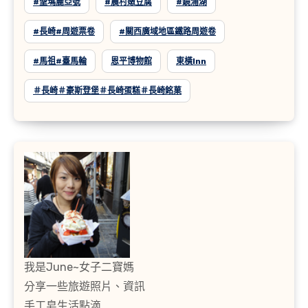
#聖瑪麗亞號
#農村嫩豆腐
#鏡浦湖
#長崎#周遊票卷
#關西廣域地區鐵路周遊卷
#馬祖#臺馬輪
恩平博物館
東橫inn
＃長崎＃豪斯登堡＃長崎蛋糕＃長崎銘菓
我是June~女子二寶媽
分享一些旅遊照片、資訊
手工皂生活點滴