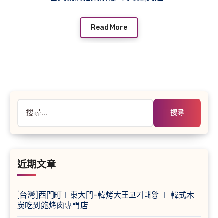
Read More
搜
尋
關
鍵
字:
近期文章
[台灣]西門町∣東大門-韓烤大王고기대왕 ∣ 韓式木
炭吃到飽烤肉專門店