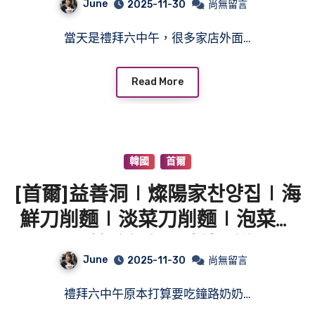
June
2025-11-30
尚無留言
人都在排隊的餐廳
當天是禮拜六中午，很多家店外面…
Read More
韓國
首爾
[首爾]益善洞∣燦陽家찬양집∣海
鮮刀削麵∣淡菜刀削麵∣泡菜餃
子∣鐘路奶奶刀削麵附近
June
2025-11-30
尚無留言
禮拜六中午原本打算要吃鐘路奶奶…