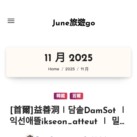
Skip
to
content
June旅遊go
11 月 2025
Home
2025
11 月
韓國
首爾
[首爾]益善洞∣담솥DamSot ∣
익선애뜰ikseon_atteut ∣ 밀토
스트집MIL Toas thouse∣ 韓國