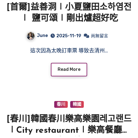
[首爾]益善洞∣小夏鹽田소하염전
∣ 鹽可頌∣剛出爐超好吃
June
2025-11-19
尚無留言
這次因為太晚訂車票 導致去清州…
Read More
春川
韓國
[春川]韓國春川樂高樂園레고랜드
∣City restaurant∣樂高餐廳∣