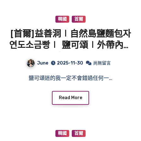
韓國
首爾
[首爾]益善洞∣自然島鹽麵包자
연도소금빵∣ 鹽可頌∣外帶內用
都可以
June
2025-11-30
尚無留言
鹽可頌迷的我一定不會錯過任何一…
Read More
韓國
首爾