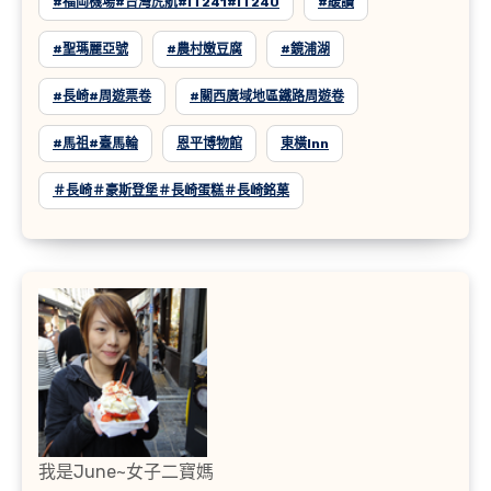
#福岡機場#台灣虎航#IT241#IT240
#緩讀
#聖瑪麗亞號
#農村嫩豆腐
#鏡浦湖
#長崎#周遊票卷
#關西廣域地區鐵路周遊卷
#馬祖#臺馬輪
恩平博物館
東橫inn
＃長崎＃豪斯登堡＃長崎蛋糕＃長崎銘菓
我是June~女子二寶媽