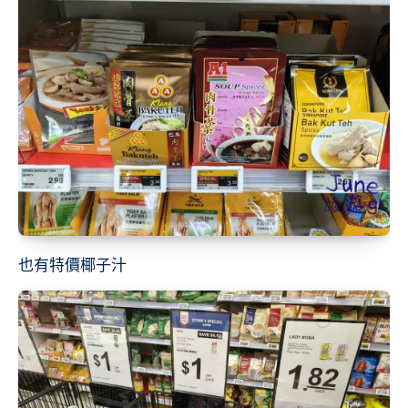
也有特價椰子汁