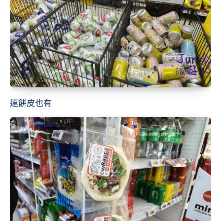
連餅皮也有