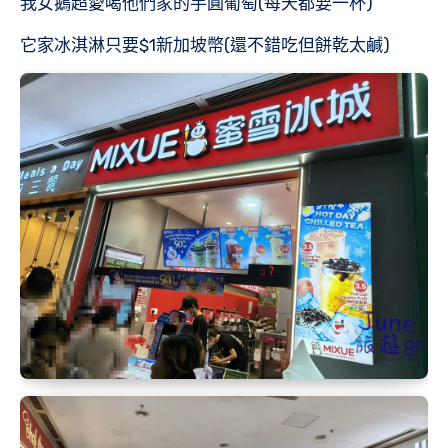
我女鵝超愛喝他們家的芋圓葡萄(每天都要一杯)
它家冰淇淋只要$1新加坡幣(還不錯吃但餅乾太鹹)