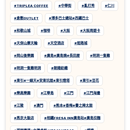
#TRIPLEA COFFEE
#中華街
#亂打秀
#仁川
#倉敷OUTLET
#博多巴士總站#西鐵巴士
#和歌山城
#咖啡
#大阪
#大阪周遊卡
#天保山摩天輪
#天空酒店
#姫路城
#岡山後樂園
#廣島#廣島燒#長田屋
#明洞一隻雞
#明洞一隻雞明洞
#朝陽紡織
#東引#一線天#安東坑道#東引燈塔
#東引#豆花
#樂高樂園
#江華島
#江門
#江門海邊
#江陵
#澳門
#熊本#香梅#譽之陣太鼓
#燕京大飯店
#相鐵FRESA INN廣島站#廣島拉麵