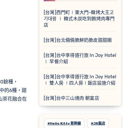
[台灣]西門町∣東大門-韓烤大王고
기대왕 ∣ 韓式木炭吃到飽烤肉專門
店
[台灣]台北倆倆脆鮮奶脆皮甜甜圈
[台灣]台中享得道行旅 In Joy Hotel
∣ 早餐介紹
[台灣]台中享得道行旅 In Joy Hotel
0餘種，
∣ 雙人房 ∣四人房∣飯店設施介紹
中的6種，甜
[台灣]台中三山燒肉 朝富店
山茶花融合在
#Hello Kitty 新幹線
#JR飯店