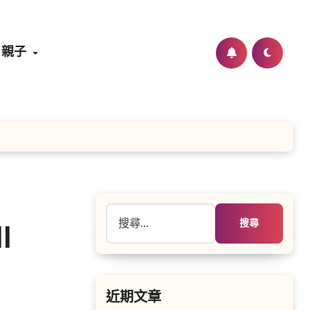
親子
搜
尋
l
關
鍵
字:
近期文章