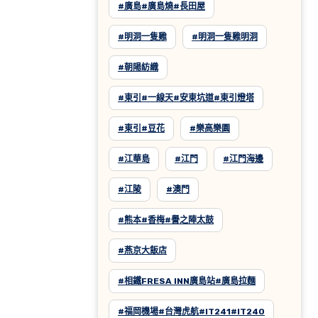
#廣島#廣島燒#長田屋
#明洞一隻雞
#明洞一隻雞明洞
#朝陽紡織
#東引#一線天#安東坑道#東引燈塔
#東引#豆花
#樂高樂園
#江華島
#江門
#江門海邊
#江陵
#澳門
#熊本#香梅#譽之陣太鼓
#燕京大飯店
#相鐵FRESA INN廣島站#廣島拉麵
#福岡機場#台灣虎航#IT241#IT240