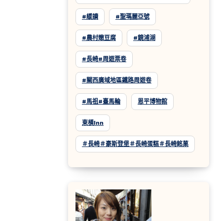
#緩讀
#聖瑪麗亞號
#農村嫩豆腐
#鏡浦湖
#長崎#周遊票卷
#關西廣域地區鐵路周遊卷
#馬祖#臺馬輪
恩平博物館
東橫inn
＃長崎＃豪斯登堡＃長崎蛋糕＃長崎銘菓