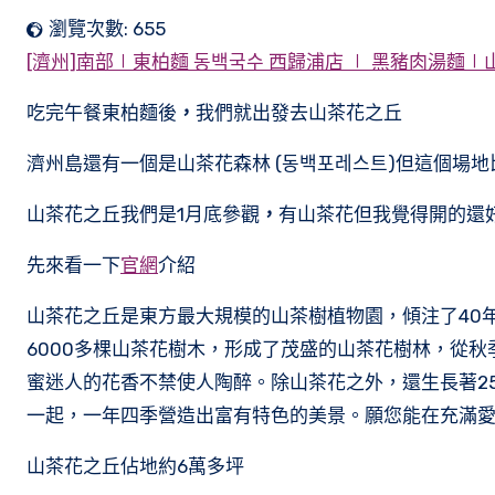
瀏覽次數:
655
[濟州]南部∣東柏麵 동백국수 西歸浦店 ∣ 黑豬肉湯麵
吃完午餐東柏麵後
，
我們就出發去山茶花之丘
濟州島還有一個是山茶花森林 (동백포레스트)但這個場地
山茶花之丘我們是1月底參觀
，
有山茶花但我覺得開的還
先來看一下
官網
介紹
山茶花之丘是東方最大規模的山茶樹植物園，傾注了40年
6000多棵山茶花樹木，形成了茂盛的山茶花樹林，從
蜜迷人的花香不禁使人陶醉。除山茶花之外，還生長著2
一起，一年四季營造出富有特色的美景。願您能在充滿
山茶花之丘佔地約6萬多坪