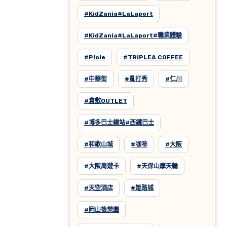
#KidZania#LaLaport
#KidZania#LaLaport#職業體驗
#Piole
#TRIPLEA COFFEE
#中華街
#亂打秀
#仁川
#倉敷OUTLET
#博多巴士總站#西鐵巴士
#和歌山城
#咖啡
#大阪
#大阪周遊卡
#天保山摩天輪
#天空酒店
#姫路城
#岡山後樂園