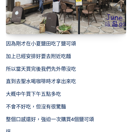
因為剛才在小夏鹽田吃了鹽可頌
加上已經安排好要去附近吃麵
所以當天買完後我們先外帶沒吃
直到去聖水喝咖啡時才拿出來吃
大概中午買下午五點多吃
不會不好吃，但沒有很驚豔
整個口感還好，強迫一次購買4個鹽可頌
這…….