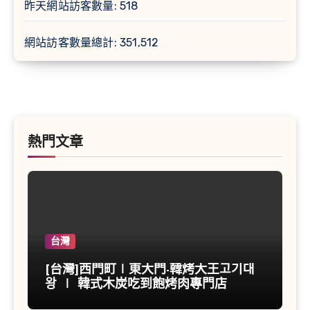
昨天網站訪客數量:
518
網站訪客數量總計:
351,512
熱門文章
台灣
[台灣]西門町∣東大門-韓烤大王고기대
왕 ∣ 韓式木炭吃到飽烤肉專門店