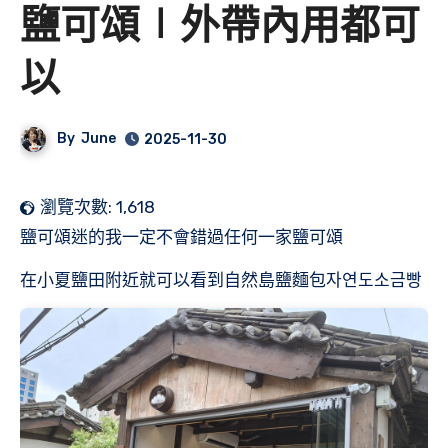
鹽可頌∣外帶內用都可
以
By
June
2025-11-30
瀏覽次數:
1,618
鹽可頌迷的我一定不會錯過任何一家鹽可頌
在小夏鹽田附近就可以看到自然島鹽麵包자연도소금빵