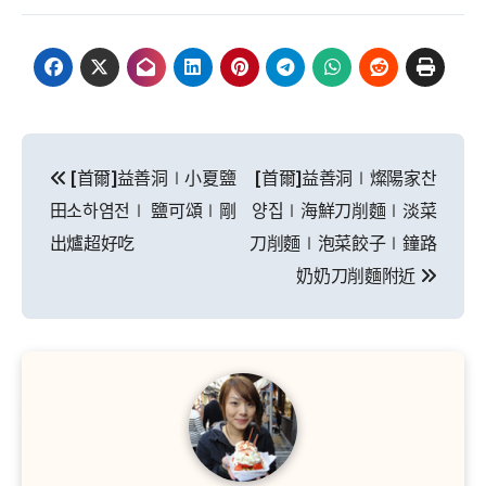
文
[首爾]益善洞∣小夏鹽
[首爾]益善洞∣燦陽家찬
章
田소하염전∣ 鹽可頌∣剛
양집∣海鮮刀削麵∣淡菜
導
出爐超好吃
刀削麵∣泡菜餃子∣鐘路
奶奶刀削麵附近
覽