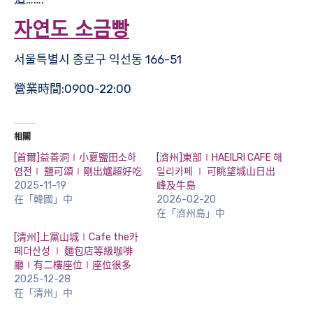
자연도 소금빵
서울특별시 종로구 익선동 166-51
營業時間:0900-22:00
相關
[首爾]益善洞∣小夏鹽田소하
[濟州]東部∣HAEILRI CAFE 해
염전∣ 鹽可頌∣剛出爐超好吃
일리카페 ∣ 可眺望城山日出
2025-11-19
峰及牛島
在「韓國」中
2026-02-20
在「濟州島」中
[清州]上黨山城∣Cafe the카
페더산성 ∣ 麵包店等級咖啡
廳∣有二樓座位∣座位很多
2025-12-28
在「清州」中