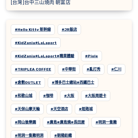
[台灣]台中三山燒肉 朝富店
#Hello Kitty 新幹線
#JR飯店
#KidZania#LaLaport
#KidZania#LaLaport#職業體驗
#Piole
#TRIPLEA COFFEE
#中華街
#亂打秀
#仁川
#倉敷OUTLET
#博多巴士總站#西鐵巴士
#和歌山城
#咖啡
#大阪
#大阪周遊卡
#天保山摩天輪
#天空酒店
#姫路城
#岡山後樂園
#廣島#廣島燒#長田屋
#明洞一隻雞
#明洞一隻雞明洞
#朝陽紡織