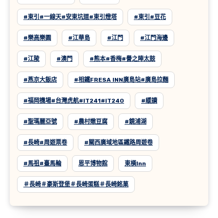
#東引#一線天#安東坑道#東引燈塔
#東引#豆花
#樂高樂園
#江華島
#江門
#江門海邊
#江陵
#澳門
#熊本#香梅#譽之陣太鼓
#燕京大飯店
#相鐵FRESA INN廣島站#廣島拉麵
#福岡機場#台灣虎航#IT241#IT240
#緩讀
#聖瑪麗亞號
#農村嫩豆腐
#鏡浦湖
#長崎#周遊票卷
#關西廣域地區鐵路周遊卷
#馬祖#臺馬輪
恩平博物館
東橫inn
＃長崎＃豪斯登堡＃長崎蛋糕＃長崎銘菓